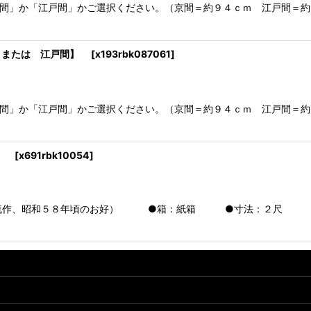
」か「江戸間」かご選択ください。（京間＝約９４ｃｍ 江戸間＝約
 または 江戸間】
[
x193rbk087061
]
」か「江戸間」かご選択ください。（京間＝約９４ｃｍ 江戸間＝約
尺*
[
x691rbk10054
]
芦流作、昭和５８年頃のお好） ●箱：紙箱 ●寸法：２尺 