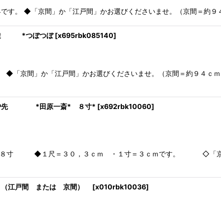
です。 ◆「京間」か「江戸間」かお選びくださいませ。（京間＝約９４ｃ
々透 *つぼつぼ
[
x695rbk085140
]
」か「江戸間」かお選びくださいませ。（京間＝約９４ｃｍ 江
風炉先 *田原一斎* ８寸*
[
x692rbk10060
]
 ◆１尺＝３０，３ｃｍ ・１寸＝３ｃｍです。 ◇「京間」
 （江戸間 または 京間）
[
x010rbk10036
]