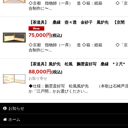
◇京都 指物師（一斉） 造 ◇箱：紙箱 ◇「京間
合制作に〜…
【茶道具】 桑縁 壺々透 金砂子 風炉先 【京間
75,000
円
(税込)
◇京都 指物師（一斉） 造 ◇箱：紙箱 ◇「京間
合制作に〜…
【茶道具】風炉先 松風 鵬雲斎好写 桑縁 *２
88,000
円
(税込)
お取り寄せ
◆仕様：鵬雲斎好写 松風風炉先 （本歌は石崎
か「江戸間」かお選びください…
お知らせ
ホーム