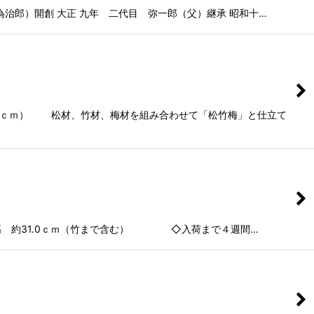
）開創 大正 九年 二代目 弥一郎（父）継承 昭和十…
７ｃｍ） 松材、竹材、梅材を組み合わせて「松竹梅」と仕立て
 約31.0ｃｍ（竹まで含む） ◇入荷まで４週間…