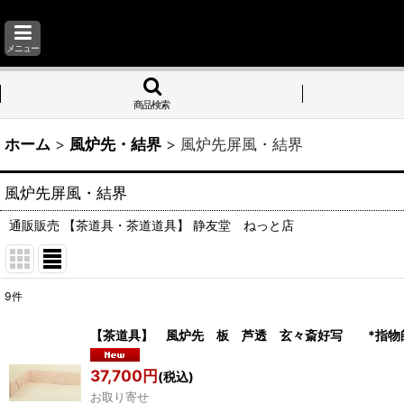
メニュー
商品検索
ホーム
>
風炉先・結界
>
風炉先屏風・結界
風炉先屏風・結界
通販販売 【茶道具・茶道道具】 静友堂 ねっと店
9
件
表示数
:
【茶道具】 風炉先 板 芦透 玄々斎好写 *指
並び順
:
37,700
円
(税込)
お取り寄せ