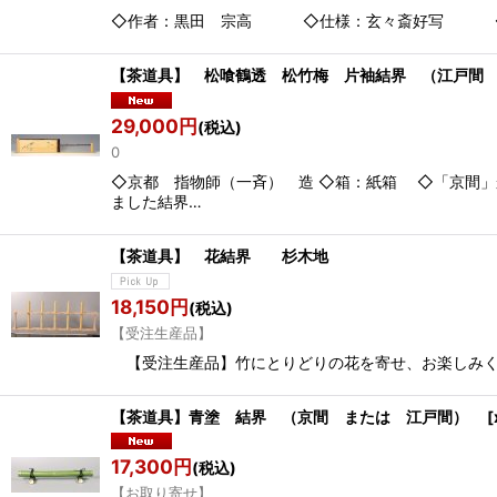
◇作者：黒田 宗高 ◇仕様：玄々斎好写 ◇箱：
【茶道具】 松喰鶴透 松竹梅 片袖結界 （江戸間
29,000
円
(税込)
0
◇京都 指物師（一斉） 造 ◇箱：紙箱 ◇「京間
ました結界…
【茶道具】 花結界 杉木地 
18,150
円
(税込)
【受注生産品】
【受注生産品】竹にとりどりの花を寄せ、お楽しみ
【茶道具】青塗 結界 （京間 または 江戸間）
[
17,300
円
(税込)
【お取り寄せ】