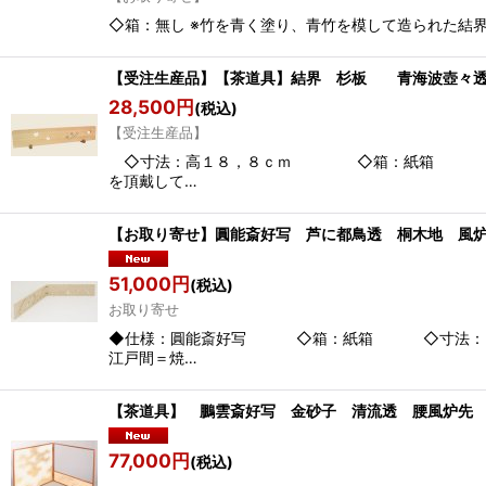
◇箱：無し ※竹を青く塗り、青竹を模して造られた結界
【受注生産品】【茶道具】結界 杉板 青海波壺
28,500
円
(税込)
【受注生産品】
◇寸法：高１８，８ｃｍ ◇箱：紙箱 ◆「京間
を頂戴して…
【お取り寄せ】圓能斎好写 芦に都鳥透 桐木地 
51,000
円
(税込)
お取り寄せ
◆仕様：圓能斎好写 ◇箱：紙箱 ◇寸法：８寸
江戸間＝焼…
【茶道具】 鵬雲斎好写 金砂子 清流透 腰風炉先
77,000
円
(税込)