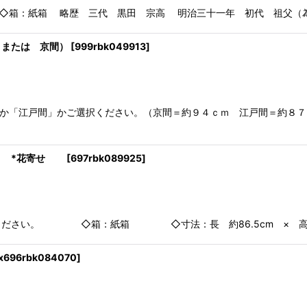
絞り込む
紙箱 略歴 三代 黒田 宗高 明治三十一年 初代 祖父（為治郎
 または 京間）
[
999rbk049913
]
」か「江戸間」かご選択ください。（京間＝約９４ｃｍ 江戸間＝約８
*花寄せ
[
697rbk089925
]
ください。 ◇箱：紙箱 ◇寸法：長 約86.5cm × 高
x696rbk084070
]