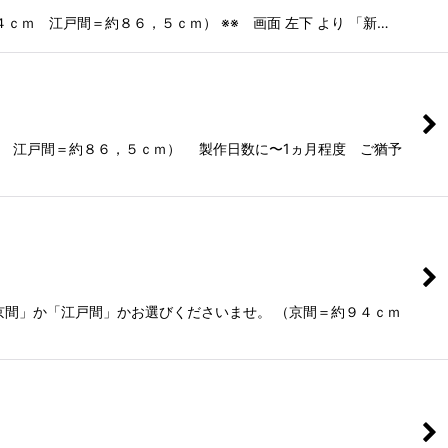
ｍ 江戸間＝約８６，５ｃｍ） ※※ 画面 左下 より 「新…
戸間＝約８６，５ｃｍ） 製作日数に〜1ヵ月程度 ご猶予
か「江戸間」かお選びくださいませ。 （京間＝約９４ｃｍ