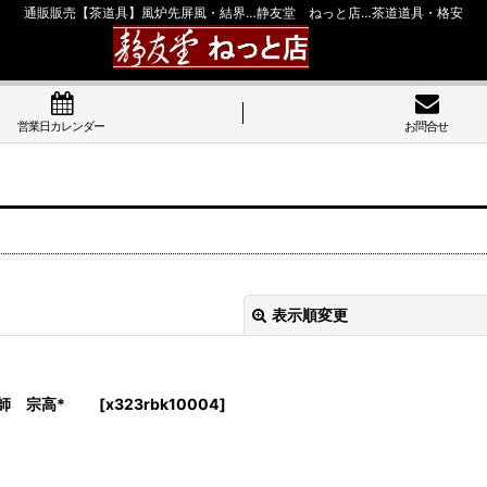
通販販売【茶道具】風炉先屏風・結界…静友堂 ねっと店…茶道道具・格安
営業日カレンダー
お問合せ
表示順変更
物師 宗高*
[
x323rbk10004
]