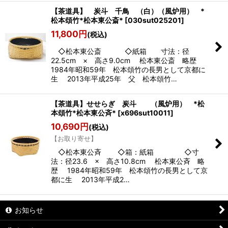
【茶道具】 炭斗 千鳥 （白）（風炉用） *
松本頌竹*松本東公斎*
[
030sut025201
]
11,800
円
(税込)
◇松本東公斎 ◇紙箱 寸法：径
22.5cm × 高さ9.0cm 松本東公斎 略歴
1984年昭和59年 松本頌竹の長男として京都に
生 2013年平成25年 父 松本頌竹…
【茶道具】せせらぎ 炭斗 （風炉用） *松
本頌竹*松本東公斉*
[
x696sut10011
]
10,690
円
(税込)
【お取り寄せ】
◇松本東公斉 ◇箱：紙箱 ◇寸
法：径23.6 × 高さ10.8cm 松本東公斉 略
歴 1984年昭和59年 松本頌竹の長男として京
都に生 2013年平成2…
お知らせ