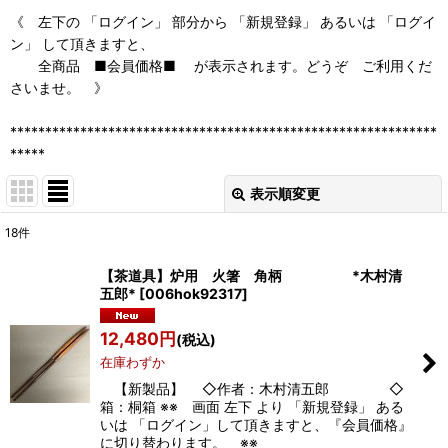
《 左下の 「ログイン」 部分から 「新規登録」 あるいは 「ログイ
ン」 して頂きますと、
全商品 ■会員価格■ が表示されます。どうぞ ご利用くだ
さいませ。 》
*************************************************************
*****
表示順変更
閉じる
18
件
表示数
:
【茶道具】炉用 火箸 角柄 *木村清
五郎*
[
006hok92317
]
並び順
:
12,480
円
(税込)
絞り込む
在庫わずか
【新製品】 ◇作者：木村清五郎 ◇
箱：桐箱 ※※ 画面 左下 より 「新規登録」 ある
いは 「ログイン」して頂きますと、『会員価格』
に切り替わります。 ※※