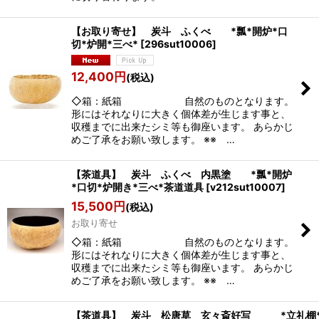
【お取り寄せ】 炭斗 ふくべ *瓢*開炉*口
切*炉開*三べ*
[
296sut10006
]
12,400
円
(税込)
◇箱：紙箱 自然のものとなります。
形にはそれなりに大きく個体差が生じます事と、
収穫までに出来たシミ等も御座います。 あらかじ
めご了承をお願い致します。 ※※ …
【茶道具】 炭斗 ふくべ 内黒塗 *瓢*開炉
*口切*炉開き*三べ*茶道道具
[
v212sut10007
]
15,500
円
(税込)
お取り寄せ
◇箱：紙箱 自然のものとなります。
形にはそれなりに大きく個体差が生じます事と、
収穫までに出来たシミ等も御座います。 あらかじ
めご了承をお願い致します。 ※※ …
【茶道具】 炭斗 松唐草 玄々斎好写 *立礼棚