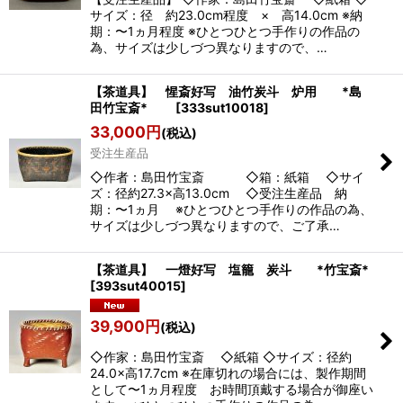
サイズ：径 約23.0cm程度 × 高14.0cm ※納
期：〜1ヵ月程度 ※ひとつひとつ手作りの作品の
為、サイズは少しづつ異なりますので、…
【茶道具】 惺斎好写 油竹炭斗 炉用 *島
田竹宝斎*
[
333sut10018
]
33,000
円
(税込)
受注生産品
◇作者：島田竹宝斎 ◇箱：紙箱 ◇サイ
ズ：径約27.3×高13.0cm ◇受注生産品 納
期：〜1ヵ月 ※ひとつひとつ手作りの作品の為、
サイズは少しづつ異なりますので、ご了承…
【茶道具】 一燈好写 塩籠 炭斗 *竹宝斎*
[
393sut40015
]
39,900
円
(税込)
◇作家：島田竹宝斎 ◇紙箱 ◇サイズ：径約
24.0×高17.7cm ※在庫切れの場合には、製作期間
として〜1ヵ月程度 お時間頂戴する場合が御座い