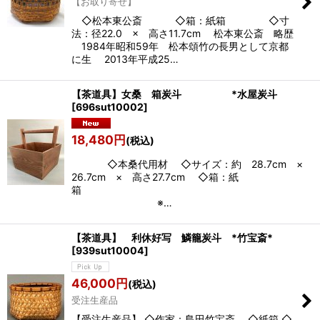
【お取り寄せ】
◇松本東公斎 ◇箱：紙箱 ◇寸
法：径22.0 × 高さ11.7cm 松本東公斎 略歴
1984年昭和59年 松本頌竹の長男として京都
に生 2013年平成25…
【茶道具】女桑 箱炭斗 *水屋炭斗
[
696sut10002
]
18,480
円
(税込)
◇本桑代用材 ◇サイズ：約 28.7cm ×
26.7cm × 高さ27.7cm ◇箱：紙
※…
【茶道具】 利休好写 鱗籠炭斗 *竹宝斎*
[
939sut10004
]
46,000
円
(税込)
受注生産品
【受注生産品】 ◇作家：島田竹宝斎 ◇紙箱 ◇