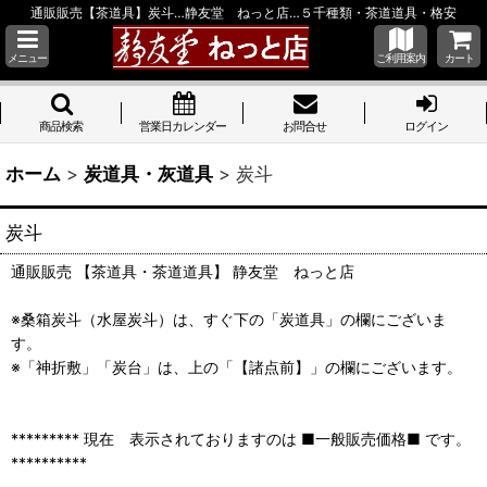
通販販売【茶道具】炭斗…静友堂 ねっと店…５千種類・茶道道具・格安
メニュー
ご利用案内
カート
商品検索
営業日カレンダー
お問合せ
ログイン
ホーム
>
炭道具・灰道具
>
炭斗
炭斗
通販販売 【茶道具・茶道道具】 静友堂 ねっと店
※桑箱炭斗（水屋炭斗）は、すぐ下の「炭道具」の欄にございま
す。
※「神折敷」「炭台」は、上の「【諸点前】」の欄にございます。
********* 現在 表示されておりますのは ■一般販売価格■ です。
**********