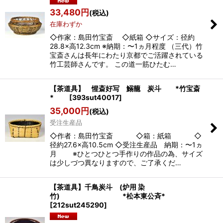
33,480
円
(税込)
在庫わずか
◇作家：島田竹宝斎 ◇紙箱 ◇サイズ：径約
28.8×高12.3cm ※納期：〜1ヵ月程度 （三代）竹
宝斎さんは長年にわたり京都でご活躍されている
竹工芸師さんです。 この道一筋ひたむ…
【茶道具】 惺斎好写 鰯籠 炭斗 *竹宝斎
*
[
393sut40017
]
35,000
円
(税込)
受注生産品
◇作者：島田竹宝斎 ◇箱：紙箱 ◇
径約27.6×高10.5cm ◇受注生産品 納期：〜1ヵ
月 ※ひとつひとつ手作りの作品の為、サイズ
は少しづつ異なりますので、ご了承くだ…
【茶道具】千鳥炭斗 (炉用 染
竹) *松本東公斉*
[
212sut245290
]