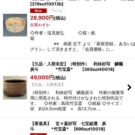
[
219sut10013b
]
28,900
円
(税込)
在庫わずか
◇作者：塩見政弘 ◇箱：紙
※※ 画面 左下 より 「新規登録」 あるいは
グイン」して頂きますと、『会員価格』に…
【欠品・入荷未定】（特別作） 利休好写 鱗籠
炭斗 *竹宝斎*
[
393sut40018
]
49,000
円
(税込)
【欠品・入荷未定】
（特別作） 利休好写 鱗籠炭斗 作家の個展等
用に用意される、時代付けがなされた特別作品で
す。 ◇作家：島田竹宝斎 ◇紙箱 ◇サイズ：
径 約24.0cm程度 × 高13.7cm …
【茶道具】 玄々斎好写 七宝組透 炭
斗 *竹宝斎*
[
696sut10018
]