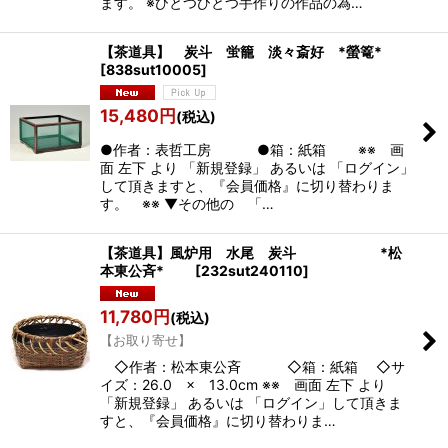
ます。 ※ひとつひとつ手作りの作品の為…
【茶道具】 炭斗 蛍籠 淡々斎好 *螢篭*
[
838sut10005
]
15,480
円
(税込)
●作者：表哲工房 ●箱：紙箱 ※※ 画
面 左下 より 「新規登録」 あるいは 「ログイン」
して頂きますと、『会員価格』に切り替わりま
す。 ※※ ▼その他の 「…
【茶道具】風炉用 水尾 炭斗 *松
本東公斉*
[
232sut240110
]
11,780
円
(税込)
【お取り寄せ】
◇作者：松本東公斉 ◇箱：紙箱 ◇サ
イズ：26.0 × 13.0cm ※※ 画面 左下 より
「新規登録」 あるいは 「ログイン」して頂きま
すと、『会員価格』に切り替わりま…