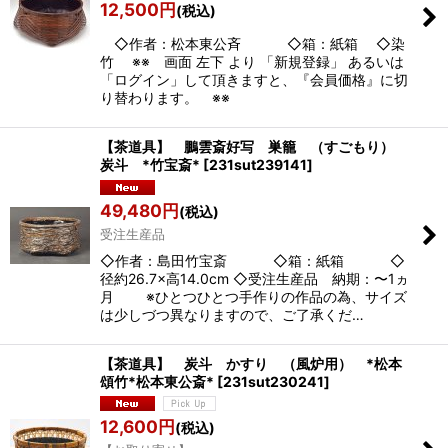
12,500
円
(税込)
◇作者：松本東公斉 ◇箱：紙箱 ◇染
竹 ※※ 画面 左下 より 「新規登録」 あるいは
「ログイン」して頂きますと、『会員価格』に切
り替わります。 ※※
【茶道具】 鵬雲斎好写 巣籠 （すごもり）
炭斗 *竹宝斎*
[
231sut239141
]
49,480
円
(税込)
受注生産品
◇作者：島田竹宝斎 ◇箱：紙箱 ◇
径約26.7×高14.0cm ◇受注生産品 納期：〜1ヵ
月 ※ひとつひとつ手作りの作品の為、サイズ
は少しづつ異なりますので、ご了承くだ…
【茶道具】 炭斗 かすり （風炉用） *松本
頌竹*松本東公斎*
[
231sut230241
]
12,600
円
(税込)