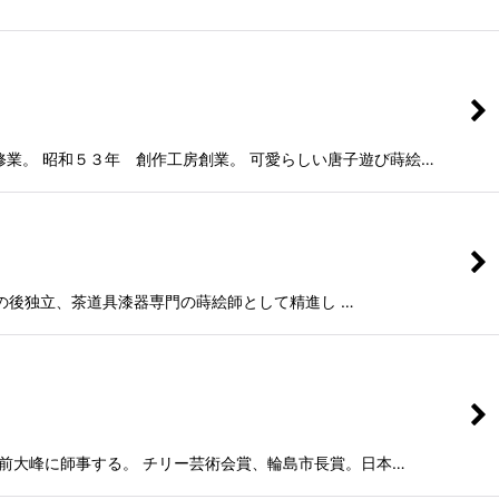
業。 昭和５３年 創作工房創業。 可愛らしい唐子遊び蒔絵…
 その後独立、茶道具漆器専門の蒔絵師として精進し …
前大峰に師事する。 チリー芸術会賞、輪島市長賞。日本…