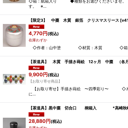
◇箱：紙箱入り ◆種類をお選びくださいませ。（それ
す。 ※…
【限定3】 中棗 木質 銀箔 クリスマスリース
[
v4
4,770
円
(税込)
在庫わずか
◇作者：山中塗 ◇材質：木質 ◇箱：クリアケー
【茶道具】 木質 手描き蒔絵 12ヶ月 中棗 （各
9,900
円
(税込)
【お取り寄せ商品】
【お取り寄せ】手描き蒔絵 〜四季彩り〜 ◇木質
に…
【茶道具】黒中棗 切合口 桐箱入 *高崎秋峰
28,880
円
(税込)
在庫わずか