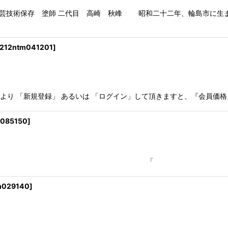
工芸技術保存 塗師 二代目 高崎 秋峰 昭和二十二年、輪島
212ntm041201
]
 「新規登録」 あるいは 「ログイン」して頂きますと、『会員価格
085150
]
 ●箱：桐箱 「
m029140
]