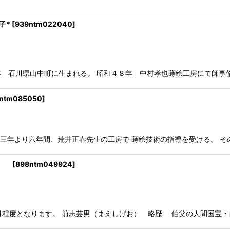
子*
[
939ntm022040
]
石川県山中町に生まれる。 昭和４８年 中村孝也蒔絵工房にて師事修
ntm085050
]
 昭和五十三年より六年間、荒井正春先生の工房で 蒔絵技術の指導を受ける。
男*
[
898ntm049924
]
程度となります。 前志芸男（まえしげお） 略歴 伯父の人間国宝・