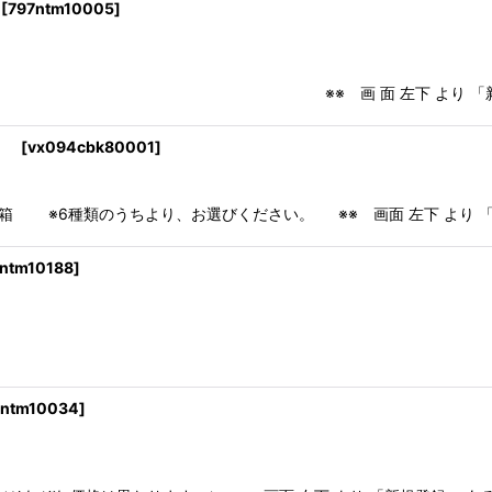
[
797ntm10005
]
面 左下 より 「新規登録」 あるいは 「
塗）
[
vx094cbk80001
]
類のうちより、お選びください。 ※※ 画面 左下 より 「新規
ntm10188
]
幸清 ●箱：桐箱
ntm10034
]