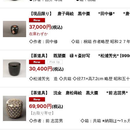
【現品限り】 唐子蒔絵 黒中棗 *田中修* *唐
37,000
円
(税込)
在庫わずか
◇作者：田中修 ◇箱：桐箱 作者略歴 昭和２７年 
【茶道具】 既望棗 碌々斎好写 *松浦芳光*
[
999
30,400
円
(税込)
◇松浦芳光 造 ◇共箱 ◇径7.1×高7.2cm 略歴
【茶道具】 沈金 唐松蒔絵 黒大棗 *前 志芸
69,900
円
(税込)
【お取り寄せ】
◇作者：前 志芸男 ◇箱：共箱 ※納期は〜1ヵ月