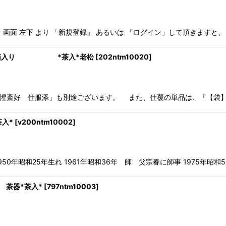
画面 左下 より 「新規登録」 あるいは 「ログイン」して頂きますと
 桐箱入り *茶入*老松
[
202ntm10020
]
服添」も別途ございます。 また、仕覆の単品は、「【袋】 御物
入*
[
v200ntm10002
]
年昭和25年生れ 1961年昭和36年 師 父宗春に師事 1975年昭和
茶器*茶入*
[
797ntm10003
]