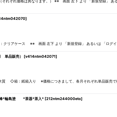
ぞれ価格は異なります。） ※※ 画面 左下 より 「新規登録」 あ
14ntm042070
]
ス ※※ 画面 左下 より 「新規登録」 あるいは 「ログイン
月 単品販売）
[
v414ntm042071
]
 ◇箱：紙箱入り ※価格につきまして、各月それぞれ単品販売で
*輪島塗 *茶器*茶入*
[
212ntm244000eto
]