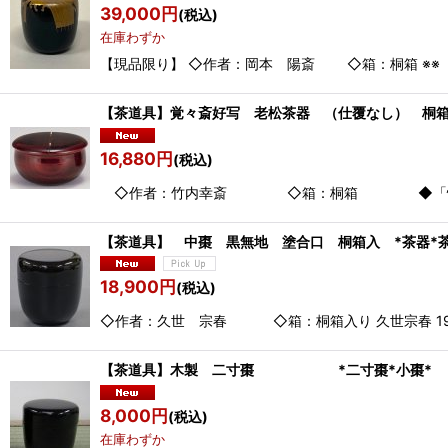
39,000
円
(税込)
在庫わずか
【現品限り】 ◇作者：岡本 陽斎 ◇箱：桐箱 ※※ 
【茶道具】覚々斎好写 老松茶器 （仕覆なし）
16,880
円
(税込)
◇作者：竹内幸斎 ◇箱：桐箱 ◆「惺斎好 仕
【茶道具】 中棗 黒無地 塗合口 桐箱入 *茶器*茶
18,900
円
(税込)
◇作者：久世 宗春 ◇箱：桐箱入り 久世宗春 1950
【茶道具】木製 二寸棗 *二寸棗*小棗* 
8,000
円
(税込)
在庫わずか