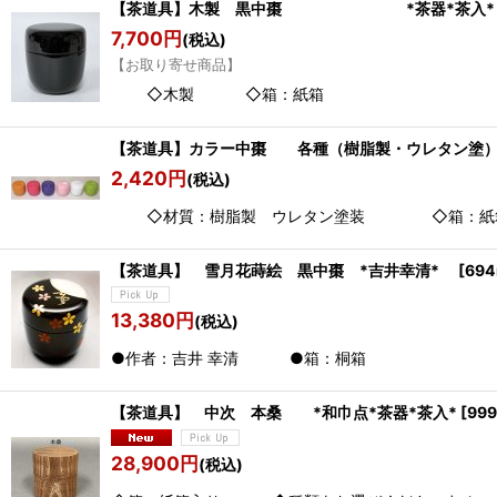
【茶道具】木製 黒中棗 *茶器*茶入*
7,700
円
(税込)
【お取り寄せ商品】
◇木製 ◇箱：紙箱 ※※ 画 
【茶道具】カラー中棗 各種（樹脂製・ウレタン
2,420
円
(税込)
◇材質：樹脂製 ウレタン塗装 ◇箱：紙箱 ※6種
【茶道具】 雪月花蒔絵 黒中棗 *吉井幸清*
[
694
13,380
円
(税込)
●作者：吉井 
【茶道具】 中次 本桑 *和巾点*茶器*茶入*
[
999
28,900
円
(税込)