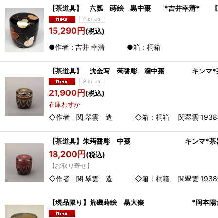
【茶道具】 六瓢 蒔絵 黒中棗 *吉井幸清*
[
15,290
円
(税込)
●作者：吉井 幸清 ●箱：桐箱
【茶道具】 沈金写 蒟醤彫 溜中棗 キンマ*茶
21,900
円
(税込)
在庫わずか
◇作者：関 翠雲 造 ◇箱：桐箱 関翠雲 1938年昭
【茶道具】朱蒟醤彫 中棗 キンマ*茶器*
18,200
円
(税込)
【お取り寄せ】
◇作者：関 翠雲 造 ◇箱：桐箱 関翠雲 1938年昭
【現品限り】荒磯蒔絵 黒大棗 *岡本