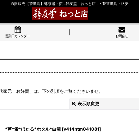
通販販売【茶道具】薄茶器・棗…静友堂 ねっと店…・茶道道具・格安
営業日カレンダー
お問合せ
代家元 お好棗」は、下の別項をご覧くださいませ。
表示順変更
蛍*ほたる*ホタル*白漆
[
v414ntm041081
]