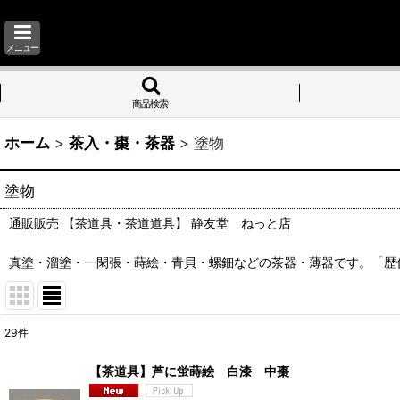
メニュー
商品検索
ホーム
>
茶入・棗・茶器
>
塗物
塗物
通販販売 【茶道具・茶道道具】 静友堂 ねっと店
真塗・溜塗・一閑張・蒔絵・青貝・螺鈿などの茶器・薄器です。「歴
29
件
表示数
:
【茶道具】芦に蛍蒔絵 白漆 中棗 *芦*
並び順
: