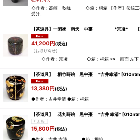
◇作者：高崎 秋峰 ◇箱：桐箱 【作歴】伝統
受け…
【茶道具】一閑塗 南天 中棗 *宗凌*
[
41,200
円
(税込)
【お取り寄せ】
◇作者：宗凌 ◇箱：桐箱 ※※ 画面 左下 より
【茶道具】 桐竹蒔絵 黒中棗 *吉井幸清*
[
010ntm
13,380
円
(税込)
●作者：吉井幸清
【茶道具】 花丸蒔絵 黒中棗 *吉井 幸清*
[
010nt
15,800
円
(税込)
●作者：吉井 幸清 ●箱：桐箱