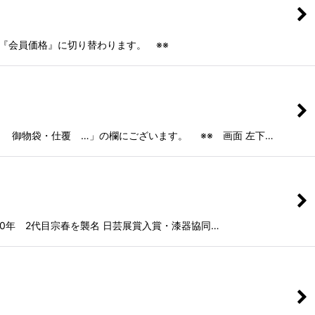
、『会員価格』に切り替わります。 ※※
袋・仕覆 …」の欄にございます。 ※※ 画面 左下…
50年 2代目宗春を襲名 日芸展賞入賞・漆器協同…