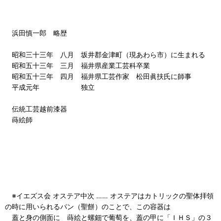
浜田慎一郎 略歴
昭和三十三年 八月 坂井郡金津町（現あわら市）に生まれる
昭和五十三年 三月 福井県産業工芸科卒業
昭和五十三年 四月 福井県工芸作家 松田眞扶氏に師事
平成元年 独立
伝統工芸越前漆器
蒔絵師
※イエズス会 オステア中次 …… オステアはカトリックの聖体拝領
の時に用いられるパン（聖餅）のことで、この容器は
蓋と身の側面に 蒔絵と螺鈿で葡萄を、蓋の甲に「ＩＨＳ」の３