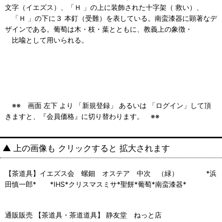
文字（イエズス）、「Ｈ 」の上に装飾された十字架（ 救い）、
「Ｈ 」の下に３ 本釘（受難）を表している。南蛮漆器に顕著なデ
ザインである。葡萄は木・枝・葉とともに、教義上の象徴・
比喩として用いられる。
※※ 画面 左下 より 「新規登録」 あるいは 「ログイン」して頂
きますと、『会員価格』に切り替わります。 ※※
▲ 上の画像も クリックすると 拡大されます
【茶道具】イエズス会 螺鈿 オステア 中次 （緑） *浜
田慎一郎* *IHS*クリスマスミサ*聖餅*葡萄*南蛮漆器*
通販販売 【茶道具・茶道道具】 静友堂 ねっと店