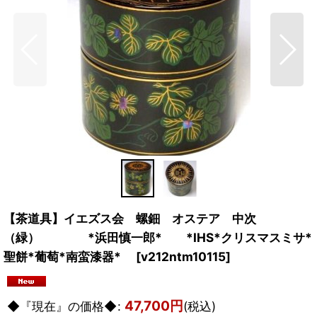
【茶道具】イエズス会 螺鈿 オステア 中次
（緑） *浜田慎一郎* *IHS*クリスマスミサ*
聖餅*葡萄*南蛮漆器*
[
v212ntm10115
]
47,700
円
◆『現在』の価格◆
:
(税込)