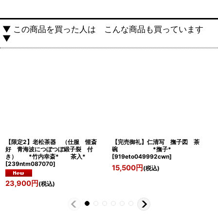
▼ この商品を買った人は こんな商品も買っています
▼
【限定2】老松茶器 （仕服 惺斎
【完売御礼】仁清写 撫子図 茶
好 青海波につぼつぼ緞子裂 付
碗 *撫子*
き） *竹内幸斎* 茶入*
[
919eto049992cwn
]
[
239ntm087070
]
15,500
円
(税込)
23,900
円
(税込)