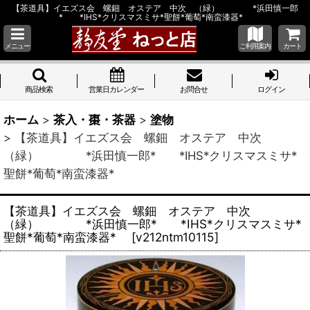
【茶道具】イエズス会 螺鈿 オステア 中次 （緑） *浜田慎一郎
* *IHS*クリスマスミサ*聖餅*葡萄*南蛮漆器*
メニュー
ご利用案内
カート
商品検索
営業日カレンダー
お問合せ
ログイン
ホーム
>
茶入・棗・茶器
>
塗物
>
【茶道具】イエズス会 螺鈿 オステア 中次
（緑） *浜田慎一郎* *IHS*クリスマスミサ*
聖餅*葡萄*南蛮漆器*
【茶道具】イエズス会 螺鈿 オステア 中次
（緑） *浜田慎一郎* *IHS*クリスマスミサ*
聖餅*葡萄*南蛮漆器*
[
v212ntm10115
]