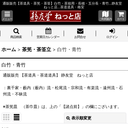
通販販売【茶道具・茶筅・茶筌】白竹・茶箱用・長穂・五分長・青竹…静友堂
ねっと店…茶道道具・格安
メニュー
ご利用案内
カート
商品検索
営業日カレンダー
お問合せ
ログイン
ホーム
>
茶筅・茶筌立
>
白竹・青竹
白竹・青竹
通販販売 【茶道具・茶道道具】 静友堂 ねっと店
：裏千家・藪内（薮内）流・松尾流・宗和流・有楽流・遠州流・石
州流・不昧流
※茶筅皿 （茶巾皿）は、上の「【諸点前】」の欄にございます。
表示順変更
閉じる