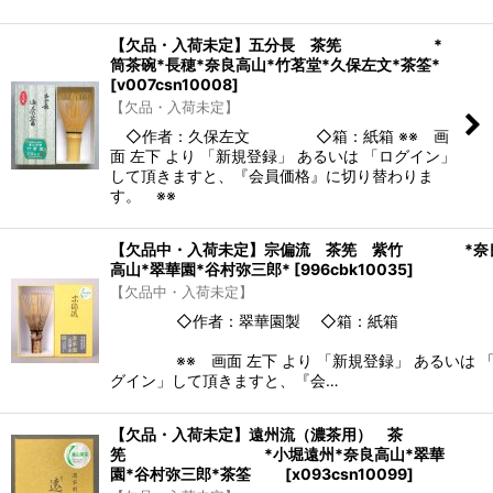
【欠品・入荷未定】五分長 茶筅 *
筒茶碗*長穂*奈良高山*竹茗堂*久保左文*茶筌*
[
v007csn10008
]
【欠品・入荷未定】
◇作者：久保左文 ◇箱：紙箱 ※※ 画
面 左下 より 「新規登録」 あるいは 「ログイン」
して頂きますと、『会員価格』に切り替わりま
す。 ※※
【欠品中・入荷未定】宗偏流 茶筅 紫竹 *奈
高山*翠華園*谷村弥三郎*
[
996cbk10035
]
【欠品中・入荷未定】
◇作者：翠華園製 ◇箱：紙箱
※※ 画面 左下 より 「新規登録」 あるいは 
グイン」して頂きますと、『会…
【欠品・入荷未定】遠州流（濃茶用） 茶
筅 *小堀遠州*奈良高山*翠華
園*谷村弥三郎*茶筌
[
x093csn10099
]