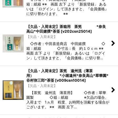
箱：紙箱 ※※ 画面 左下 より 「新規登録」 ある
いは 「ログイン」して頂きますと、『会員価格』
に切り替わります。 ※※
【欠品・入荷未定】茶箱用 茶筅 *奈良
高山*中田嬉撰*茶筌
[
v202csn25014
]
【欠品・入荷未定】
◇作者：中田喜造商店 中田嬉撰 ◇
箱：紙箱 ◇寸法：長 約１０ｃｍ ※※
画面 左下 より 「新規登録」 あるいは 「ログイ
ン」して頂きますと、『会員価格』に切り替…
【欠品・入荷未定】茶筅 遠州流（薄茶
用） *小堀遠州*奈良高山*翠華園*
谷村弥三郎*茶筌
[
v009csn10014
]
【欠品・入荷未定】
【茶筅 遠州流 薄茶用】 ◇作者：翠華
園製 ◇箱：紙箱 ※欠品の場合、
入荷まで 1ヵ月 程度、お時間を頂戴する場合が
ございます。 ※※ 画面 左下…