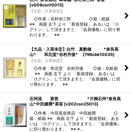
[
v009csn10015
]
【欠品・入荷未定】
◇作者：谷村弥三郎 ◇箱：紙箱
※※ 画面 左下 より 「新規登録」 あるいは 「ロ
グイン」して頂きますと、『会員価格』に切り替
わります。 ※※
【欠品・入荷未定】白竹 真数穂 *奈良高
山* 和北堂*谷村丹後*
[
796cbk10035
]
【欠品・入荷未定】
◇作者：和北堂 谷村丹後 ◇箱：化粧箱
※※ 画面 左下 より 「新規登録」 あるいは
「ログイン」して頂きますと、『会員価格』に切
り替わります。 ※※
石州流 茶筅 *片桐石州*奈良高
山*中田嬉撰*茶筌
[
v202csn25013
]
◇作者：中田喜造商店 中田嬉撰 ◇
箱：紙箱 ※※ 画面 左下 より 「新規登録」 ある
いは 「ログイン」して頂きますと、『会員価格』
に切り替わります。 ※※ ※…