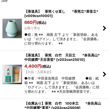
24
件
表示数
:
【茶道具】 茶筅くせ直し *茶筅立*茶筌立*
[
v009csn10001
]
並び順
:
660
円
(税込)
お取り寄せ
絞り込む
●箱：無 ※※ 画面 左下 より 「新規登録」 ある
いは 「ログイン」して頂きますと、『会員価格』
に切り替わります。 ※※
【茶道具】 茶筅 白竹 天目立 *奈良高山*
中田嬉撰*天目茶筌*
[
v202csn25010
]
4,400
円
(税込)
【欠品・入荷未定】
●作者：中田喜造商店 中田嬉撰 ●箱：紙
箱 ※※ 画面 左下 より 「新規登録」 あるいは
「ログイン」して頂きますと、『会員価格』に切
り替わります。 ※※ ※天目茶碗用茶筌です。
【在庫あり】茶筅 白竹 100本立 *奈良高山
*中田嬉撰*茶筌*
[
v202csn25006
]