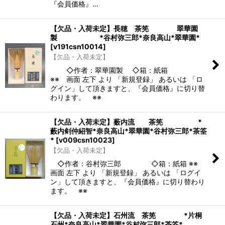
『会員価格』…
【欠品・入荷未定】長穂 茶筅 翠華園
製 *谷村弥三郎*奈良高山*翠華園*
[
v191csn10014
]
【欠品・入荷未定】
◇作者：翠華園製 ◇箱：紙箱
※※ 画面 左下 より 「新規登録」 あるいは 「ロ
グイン」して頂きますと、『会員価格』に切り替
わります。 ※※
【欠品・入荷未定】薮内流 茶筅 *
藪内剣仲紹智*奈良高山*翠華園*谷村弥三郎*茶筌
*
[
v009csn10023
]
【欠品・入荷未定】
◇作者：谷村弥三郎 ◇箱：紙箱 ※※
画面 左下 より 「新規登録」 あるいは 「ログイ
ン」して頂きますと、『会員価格』に切り替わり
ます。 ※※
【欠品・入荷未定】石州流 茶筅 *片桐
石州*奈良高山*翠華園*谷村弥三郎*茶筌*