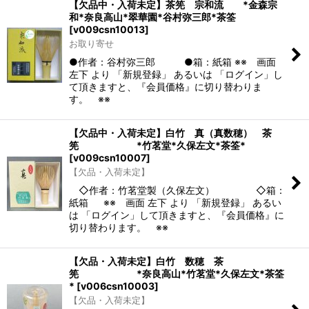
【欠品中・入荷未定】茶筅 宗和流 *金森宗
和*奈良高山*翠華園*谷村弥三郎*茶筌
[
v009csn10013
]
お取り寄せ
●作者：谷村弥三郎 ●箱：紙箱 ※※ 画面
左下 より 「新規登録」 あるいは 「ログイン」し
て頂きますと、『会員価格』に切り替わりま
す。 ※※
【欠品中・入荷未定】白竹 真（真数穂） 茶
筅 *竹茗堂*久保左文*茶筌*
[
v009csn10007
]
【欠品・入荷未定】
◇作者：竹茗堂製（久保左文） ◇箱：
紙箱 ※※ 画面 左下 より 「新規登録」 あるい
は 「ログイン」して頂きますと、『会員価格』に
切り替わります。 ※※
【欠品・入荷未定】白竹 数穂 茶
筅 *奈良高山*竹茗堂*久保左文*茶筌
*
[
v006csn10003
]
【欠品・入荷未定】