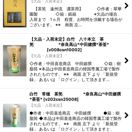
【欠品・入荷未定】
【茶筅 遠州流 濃茶用】 ◇作者：翠華
園製 ◇箱：紙箱 ※欠品の場合、
入荷まで 1ヵ月 程度、お時間を頂戴する場合が
ございます。 ※※ 画面 左…
【欠品・入荷未定】白竹 八十本立 茶
筅 *奈良高山*中田嬉撰*茶筌*
[
v008csn10002
]
【欠品・入荷未定】
◇作者：中田喜造商店 中田嬉撰 ◇箱：樹
脂筒 ※本品は中田喜造商店の韓国専属工場で製作
されたものです。 ※※ 画面 左下 より 「新規登
録」 あるいは 「ログイン」して頂きます…
白竹 常穂 茶筅 *奈良高山*中田嬉撰
*茶筌*
[
v202csn25008
]
【欠品・入荷未定】
●作者：中田喜造商店 中田嬉撰 ●箱：樹
脂筒 ◆本品は中田喜造商店の韓国専属工場で製作
されたものです。 ※※ 画面 左下 より 「新規登
録」 あるいは 「ログイン」して頂きますと、