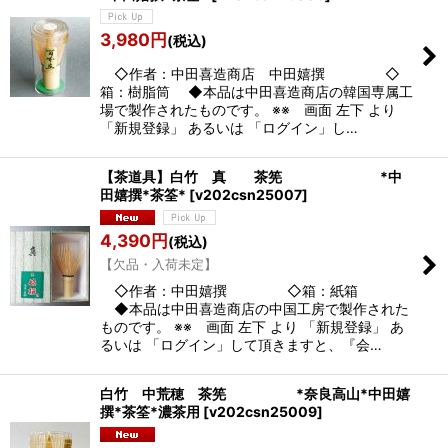
3,980
円
(税込)
◇作者：中田喜造商店 中田嬉撰 ◇
箱：樹脂筒 ◆本品は中田喜造商店の韓国専属工
場で製作されたものです。 ※※ 画面 左下 より
「新規登録」 あるいは 「ログイン」し…
【茶道具】白竹 真 茶筅 *中
田嬉撰*茶筌*
[
v202csn25007
]
4,390
円
(税込)
【欠品・入荷未定】
◇作者：中田嬉撰 ◇箱：紙箱
◆本品は中田喜造商店の中国工房で製作された
ものです。 ※※ 画面 左下 より 「新規登録」 あ
るいは 「ログイン」して頂きますと、『会…
白竹 中荒穂 茶筅 *奈良高山*中田嬉
撰*茶筌*濃茶用
[
v202csn25009
]