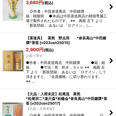
3,680
円
(税込)
◇作者：中田喜造商店 中田嬉撰 ◇
箱：樹脂筒 ◆本品は中田喜造商店の韓国専属工
場で製作されたものです。 ※※ 画面 左下 より
「新規登録」 あるいは 「ログイン」し…
【茶道具】 茶筅 野点用 *奈良高山*中田嬉
撰*茶筌
[
v202csn25015
]
2,900
円
(税込)
お取り寄せ
●作者：中田喜造商店 中田嬉撰 ●箱：紙
箱 ●寸法：長 約８，５ｃｍ ※※ 画面 左
下 より 「新規登録」 あるいは 「ログイン」して
頂きますと、『会員価格』に切り替わります。
※※ …
【欠品・入荷未定】松尾流 茶筅
*松尾宗二*楽只斎*松蔭会*奈良高山*中田嬉撰*茶
筌
[
v202csn25017
]
【欠品・入荷未定】
◇作者：中田喜造商店 中田嬉撰 ◇