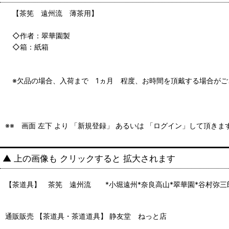
【茶筅 遠州流 薄茶用】
◇作者：翠華園製
◇箱：紙箱
※欠品の場合、入荷まで 1ヵ月 程度、お時間を頂戴する場合がご
※※ 画面 左下 より 「新規登録」 あるいは 「ログイン」して頂き
▲ 上の画像も クリックすると 拡大されます
【茶道具】 茶筅 遠州流 *小堀遠州*奈良高山*翠華園*谷村弥三
通販販売 【茶道具・茶道道具】 静友堂 ねっと店