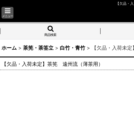
【欠品・
メニュー
商品検索
ホーム
>
茶筅・茶筌立
>
白竹・青竹
>
【欠品・入荷未
【欠品・入荷未定】茶筅 遠州流（薄茶用） *小堀