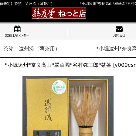
入荷未定】茶筅 遠州流（薄茶用） *小堀遠州*奈良高山*翠華園*谷村弥
営業日カレンダー
お問合せ
定】茶筅 遠州流（薄茶用） *小堀遠州*奈良高山*
遠州*奈良高山*翠華園*谷村弥三郎*茶筌
[
v009csn