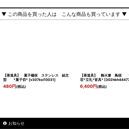
▼ この商品を買った人は こんな商品も買っています ▼
【茶道具】 菓子楊枝 ステンレス 結文
【茶道具】 飾火箸 鳥頭 *
型 *菓子切*
[
v307ksi10031
]
荘*立礼*皆具*
[
302hbh4447
480
円
6,400
円
(税込)
(税込)
お知らせ