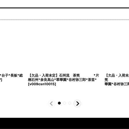
台子*長板*総
【欠品・入荷未定】石州流 茶筅 *片
【欠品・入荷未
7
]
桐石州*奈良高山*翠華園*谷村弥三郎*茶筌*
筅 *小
[
v009csn10015
]
華園*谷村弥