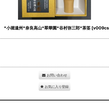
堀遠州*奈良高山*翠華園*谷村弥三郎*茶筌
[
v009cs
お問い合わせ
お気に入り登録