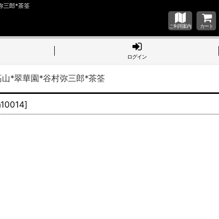
三郎*茶筌
ご利用案内
カート
ログイン
翠華園*谷村弥三郎*茶筌
10014
]