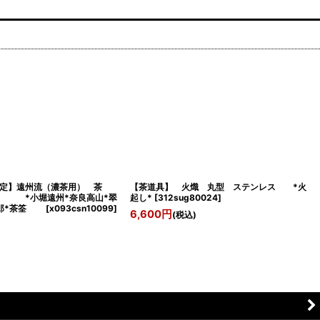
定】遠州流（濃茶用） 茶
【茶道具】 火熾 丸型 ステンレス *火
堀遠州*奈良高山*翠
起し*
[
312sug80024
]
三郎*茶筌
[
x093csn10099
]
6,600
円
(税込)