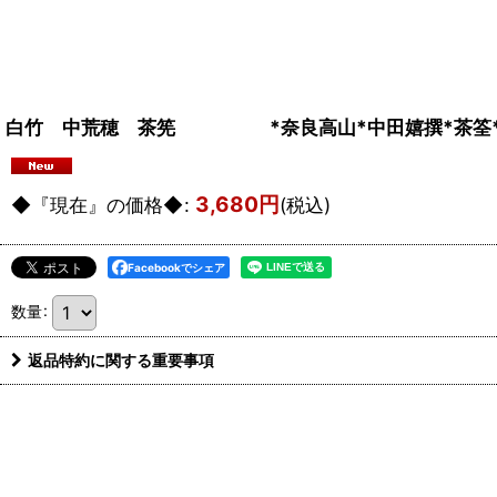
白竹 中荒穂 茶筅 *奈良高山*中田嬉撰*茶筌
3,680
円
◆『現在』の価格◆
:
(税込)
Facebookでシェア
数量
:
返品特約に関する重要事項