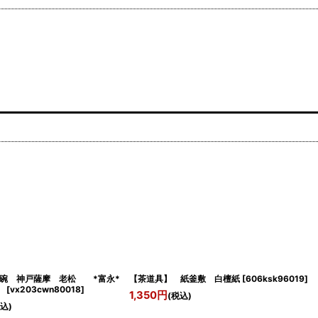
茶碗 神戸薩摩 老松 *富永*
【茶道具】 紙釜敷 白檀紙
[
606ksk96019
]
*
[
vx203cwn80018
]
1,350
円
(税込)
税込)