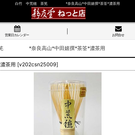
白竹 中荒穂 茶筅 *奈良高山*中田嬉撰*茶筌*濃茶用
営業日カレンダー
お問合せ
茶筅 *奈良高山*中田嬉撰*茶筌*濃茶用
濃茶用
[
v202csn25009
]