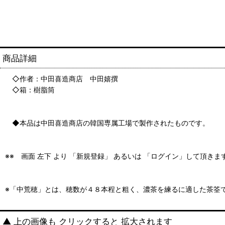
商品詳細
◇作者：中田喜造商店 中田嬉撰
◇箱：樹脂筒
◆本品は中田喜造商店の韓国専属工場で製作されたものです。
※※ 画面 左下 より 「新規登録」 あるいは 「ログイン」して頂き
※「中荒穂」とは、穂数が４８本程と粗く、濃茶を練るに適した茶筌
▲ 上の画像も クリックすると 拡大されます