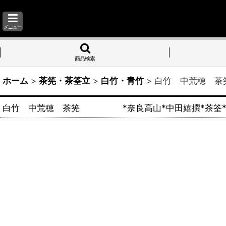
メニュー
商品検索
ホーム
>
茶筅・茶筌立
>
白竹・青竹
>
白竹 中荒穂 
白竹 中荒穂 茶筅 *奈良高山*中田嬉撰*茶筌*