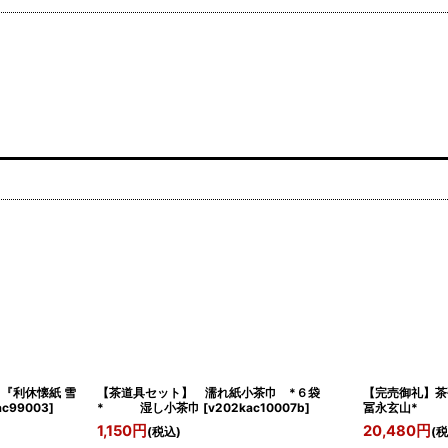
『利休懐紙 雪
【茶道具セット】 濡れ紙小茶巾 *６袋
【完売御礼】
ac99003
]
* 湿し小茶巾
[
v202kac10007b
]
冨永玄山
1,150
円
20,480
円
(税込)
(