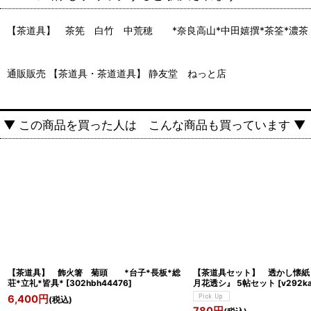
【茶道具】 茶筅 白竹 中荒穂 *奈良高山*中田嬉撰*茶筌*濃茶
通販販売 【茶道具・茶道道具】 静友堂 ねっと店
▼ この商品を買った人は こんな商品も買っています ▼
【茶道具】 飾火箸 菊頭 *台子*長板*総
【茶道具セット】 透かし懐紙 
荘*立礼*皆具*
[
302hbh44476
]
月花透シ』 5帖セット
[
v292k
6,400
円
(税込)
780
円