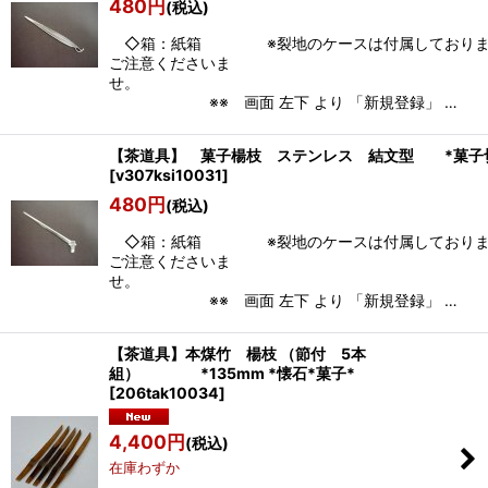
480
円
(税込)
◇箱：紙箱 ※裂地のケースは付属しておりま
ご注意くださいま
せ
※※ 画面 左下 より 「新規登録」 …
【茶道具】 菓子楊枝 ステンレス 結文型 *菓子
[
v307ksi10031
]
480
円
(税込)
◇箱：紙箱 ※裂地のケースは付属しておりま
ご注意くださいま
せ
※※ 画面 左下 より 「新規登録」 …
【茶道具】本煤竹 楊枝 （節付 5本
組） *135mm *懐石*菓子*
[
206tak10034
]
4,400
円
(税込)
在庫わずか