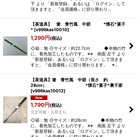
下 より 「新規登録」 あるいは 「ログイン」して
頂きますと、『会員価格』に切り替わり…
【茶道具】 箸 青竹風 中節 *懐石*菓子
*
[
v996kas10010
]
1,290
円
(税込)
◇箱：無 ◇サイズ：約22.7cm ◆本物の竹
に、着色加工したものです。 ※※ 画面 左下 より
「新規登録」 あるいは 「ログイン」して頂きま
すと、『会員価格』に切り替わります。 ※…
【茶道具】箸 青竹風 中節（長さ 約
28cm） *懐石*菓子*裏千家
[
v996kas10012
]
1,790
円
(税込)
注文可能・入荷まち
◇箱：無 ◇サイズ：約28cm ◆本物の竹
に、着色加工したものです。 ※※ 画面 左下 より
「新規登録」 あるいは 「ログイン」して頂きま
すと、『会員価格』に切り替わります。…