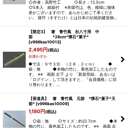
◇作者：高野竹工 ◇長さ：13.5cm
◇5本入 紙箱付 ※本煤竹は、色、模様に個体
差がございますので、あらかじめご了承くださ
い。 煤竹（すすたけ）とは日本の伝統的建造物…
【限定3】 箸 青竹風 杉八寸用 中
節 *28cm*懐石*菓子*
[
v996kas10013
]
2,495
円
(税込)
在庫わずか
●寸法：９寸３分 （２８，２ｃｍ） ●
箱：無 ◆本物の竹に、着色加工したもので
す。 ※※ 画面 左下 より 「新規登録」 あるいは
「ログイン」して頂きますと、『会員価格』に切
り替わります。…
【茶道具】 箸 青竹風 元節 *懐石*菓子*天
節*
[
v996kas10009
]
1,180
円
(税込)
◇箱：無 ◇サイズ：約22.7cm ◆本
物の竹に、着色加工したものです。 ※※ 画面 左