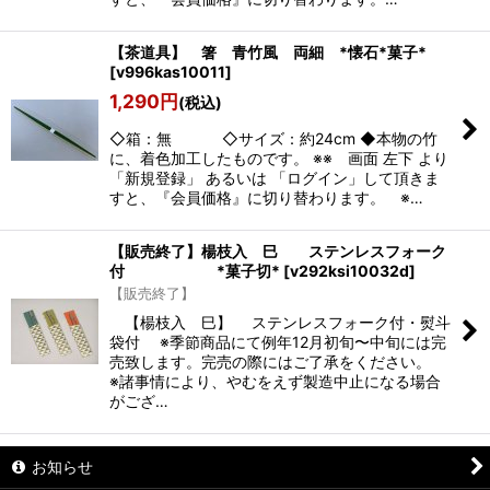
【茶道具】 箸 青竹風 両細 *懐石*菓子*
[
v996kas10011
]
1,290
円
(税込)
◇箱：無 ◇サイズ：約24cm ◆本物の竹
に、着色加工したものです。 ※※ 画面 左下 より
「新規登録」 あるいは 「ログイン」して頂きま
すと、『会員価格』に切り替わります。 ※…
【販売終了】楊枝入 巳 ステンレスフォーク
付 *菓子切*
[
v292ksi10032d
]
【販売終了】
【楊枝入 巳】 ステンレスフォーク付・熨斗
袋付 ※季節商品にて例年12月初旬〜中旬には完
売致します。完売の際にはご了承をください。
※諸事情により、やむをえず製造中止になる場合
がござ…
お知らせ