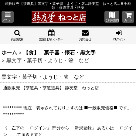
通販販売【茶道具】黒文字・菓子切・ようじ・箸…静友堂 ねっと店…５千種
類・茶道道具・格安
メニュー
ご利用案内
カート
商品検索
営業日カレンダー
お問合せ
ログイン
ホーム
>
【食】 菓子器・懐石・黒文字
>
黒文字・菓子切・ようじ・箸 など
黒文字・菓子切・ようじ・箸 など
通販販売 【茶道具・茶道道具】 静友堂 ねっと店
********* 現在 表示されておりますのは ■一般販売価格■ です。
**********
《 左下の 「ログイン」 部分から 「新規登録」 あるいは 「ログイ
ン」 して頂きますと、