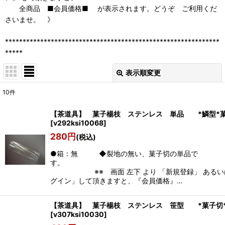
全商品 ■会員価格■ が表示されます。どうぞ ご利用くだ
さいませ。 》
*************************************************************
*****
表示順変更
閉じる
10
件
表示数
:
【茶道具】 菓子楊枝 ステンレス 単品 *鱗型*菓
[
v292ksi10068
]
並び順
:
280
円
(税込)
●箱：無 ◆裂地の無い、菓子切の単品で
絞り込む
す
※※ 画面 左下 より 「新規登録」 あるいは
グイン」して頂きますと、『会員価格』…
【茶道具】 菓子楊枝 ステンレス 笹型 *菓子切
[
v307ksi10030
]