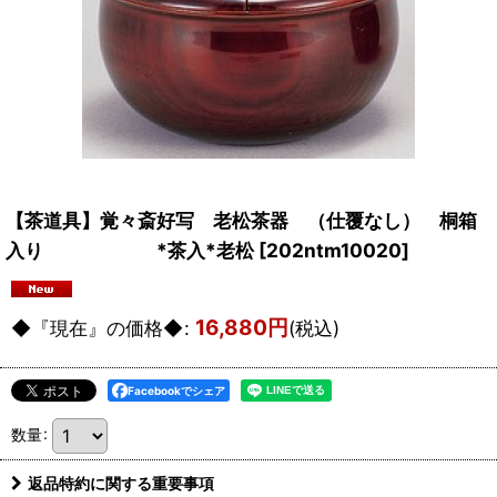
【茶道具】覚々斎好写 老松茶器 （仕覆なし） 桐箱
入り *茶入*老松
[
202ntm10020
]
16,880
円
◆『現在』の価格◆
:
(税込)
Facebookでシェア
数量
:
返品特約に関する重要事項