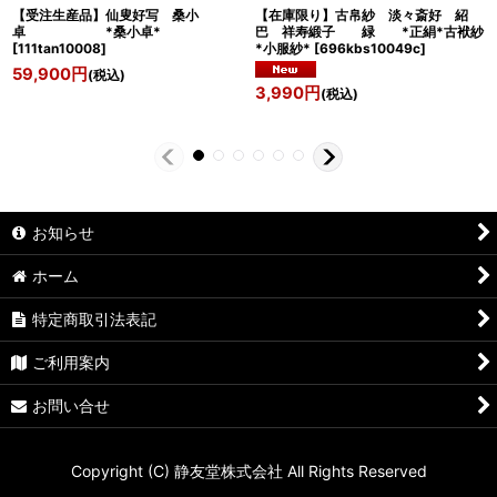
【受注生産品】仙叟好写 桑小
【在庫限り】古帛紗 淡々斎好 紹
卓 *桑小卓*
巴 祥寿緞子 緑 *正絹*古袱紗
[
111tan10008
]
*小服紗*
[
696kbs10049c
]
59,900
円
(税込)
3,990
円
(税込)
お知らせ
ホーム
特定商取引法表記
ご利用案内
お問い合せ
Copyright (C) 静友堂株式会社 All Rights Reserved