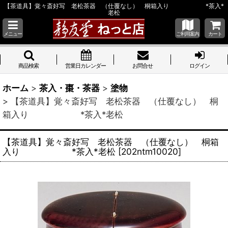
【茶道具】覚々斎好写 老松茶器 （仕覆なし） 桐箱入り *茶入*
老松
メニュー
ご利用案内
カート
商品検索
営業日カレンダー
お問合せ
ログイン
ホーム
>
茶入・棗・茶器
>
塗物
>
【茶道具】覚々斎好写 老松茶器 （仕覆なし） 桐
箱入り *茶入*老松
【茶道具】覚々斎好写 老松茶器 （仕覆なし） 桐箱
入り *茶入*老松
[
202ntm10020
]