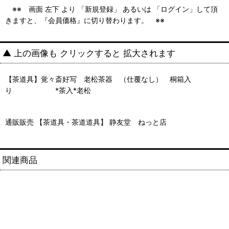
※※ 画面 左下 より 「新規登録」 あるいは 「ログイン」して頂
きますと、『会員価格』に切り替わります。 ※※
▲ 上の画像も クリックすると 拡大されます
【茶道具】覚々斎好写 老松茶器 （仕覆なし） 桐箱入
り *茶入*老松
通販販売 【茶道具・茶道道具】 静友堂 ねっと店
関連商品