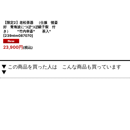
【限定2】老松茶器 （仕服 惺斎
好 青海波につぼつぼ緞子裂 付
き） *竹内幸斎* 茶入*
[
239ntm087070
]
23,900
円
(税込)
▼ この商品を買った人は こんな商品も買っています
▼