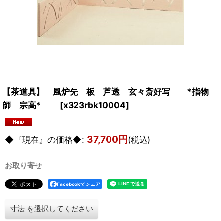
【茶道具】 風炉先 板 芦透 玄々斎好写 *指物
師 宗高*
[
x323rbk10004
]
37,700
円
◆『現在』の価格◆
:
(税込)
お取り寄せ
Facebookでシェア
寸法
を選択してください