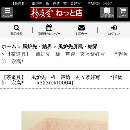
【茶道具】 風炉先 板 芦透 玄々斎好写 *指物師 宗高*
メニュー
ご利用案内
カート
商品検索
営業日カレンダー
お問合せ
ログイン
ホーム
>
風炉先・結界
>
風炉先屏風・結界
>
【茶道具】 風炉先 板 芦透 玄々斎好写 *指物
師 宗高*
【茶道具】 風炉先 板 芦透 玄々斎好写 *指物
師 宗高*
[
x323rbk10004
]