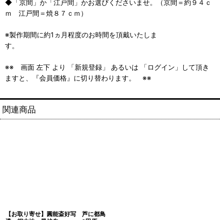
◆「京間」か「江戸間」かお選びくださいませ。（京間＝約９４ｃ
ｍ 江戸間＝焼８７ｃｍ）
※製作期間に約1ヵ月程度のお時間を頂戴いたしま
す。
※※ 画面 左下 より 「新規登録」 あるいは 「ログイン」して頂き
ますと、『会員価格』に切り替わります。 ※※
関連商品
【お取り寄せ】圓能斎好写 芦に都鳥