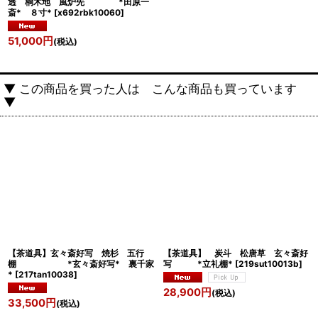
透 桐木地 風炉先 *田原一
斎* ８寸*
[
x692rbk10060
]
51,000
円
(税込)
▼ この商品を買った人は こんな商品も買っています
▼
【茶道具】玄々斎好写 焼杉 五行
【茶道具】 炭斗 松唐草 玄々斎好
棚 *玄々斎好写* 裏千家
写 *立礼棚*
[
219sut10013b
]
*
[
217tan10038
]
28,900
円
(税込)
33,500
円
(税込)