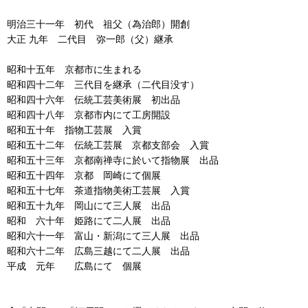
明治三十一年 初代 祖父（為治郎）開創
大正 九年 二代目 弥一郎（父）継承
昭和十五年 京都市に生まれる
昭和四十二年 三代目を継承（二代目没す）
昭和四十六年 伝統工芸美術展 初出品
昭和四十八年 京都市内にて工房開設
昭和五十年 指物工芸展 入賞
昭和五十二年 伝統工芸展 京都支部会 入賞
昭和五十三年 京都南禅寺に於いて指物展 出品
昭和五十四年 京都 岡崎にて個展
昭和五十七年 茶道指物美術工芸展 入賞
昭和五十九年 岡山にて三人展 出品
昭和 六十年 姫路にて二人展 出品
昭和六十一年 富山・新潟にて三人展 出品
昭和六十二年 広島三越にて二人展 出品
平成 元年 広島にて 個展