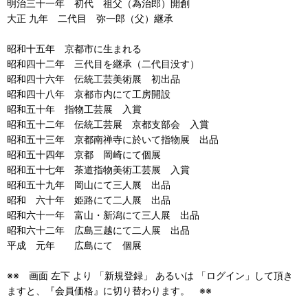
明治三十一年 初代 祖父（為治郎）開創
大正 九年 二代目 弥一郎（父）継承
昭和十五年 京都市に生まれる
昭和四十二年 三代目を継承（二代目没す）
昭和四十六年 伝統工芸美術展 初出品
昭和四十八年 京都市内にて工房開設
昭和五十年 指物工芸展 入賞
昭和五十二年 伝統工芸展 京都支部会 入賞
昭和五十三年 京都南禅寺に於いて指物展 出品
昭和五十四年 京都 岡崎にて個展
昭和五十七年 茶道指物美術工芸展 入賞
昭和五十九年 岡山にて三人展 出品
昭和 六十年 姫路にて二人展 出品
昭和六十一年 富山・新潟にて三人展 出品
昭和六十二年 広島三越にて二人展 出品
平成 元年 広島にて 個展
※※ 画面 左下 より 「新規登録」 あるいは 「ログイン」して頂き
ますと、『会員価格』に切り替わります。 ※※