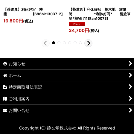
【茶道具】利休好写 桂
【茶道具】利休好写 桐木地 旅箪
籠
[
696hir13037-2
]
笥 *利休好写* 桐旅箪
笥*棚物
[
118tan10073
]
16,800
円
(税込)
34,700
円
(税込)
お知らせ
ホーム
特定商取引法表記
ご利用案内
お問い合せ
Copyright (C) 静友堂株式会社 All Rights Reserved