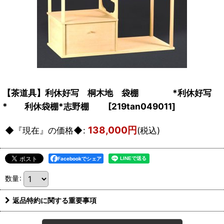
【茶道具】利休好写 桐木地 袋棚 *利休好写
* 利休袋棚*志野棚
[
219tan049011
]
138,000
円
◆『現在』の価格◆
:
(税込)
Facebookでシェア
数量
:
返品特約に関する重要事項