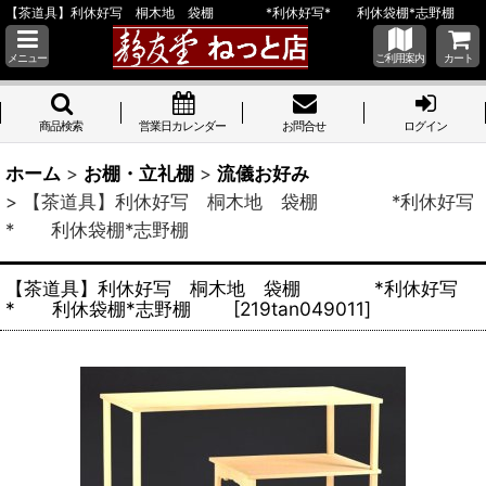
【茶道具】利休好写 桐木地 袋棚 *利休好写* 利休袋棚*志野棚
メニュー
ご利用案内
カート
商品検索
営業日カレンダー
お問合せ
ログイン
ホーム
>
お棚・立礼棚
>
流儀お好み
>
【茶道具】利休好写 桐木地 袋棚 *利休好写
* 利休袋棚*志野棚
【茶道具】利休好写 桐木地 袋棚 *利休好写
* 利休袋棚*志野棚
[
219tan049011
]