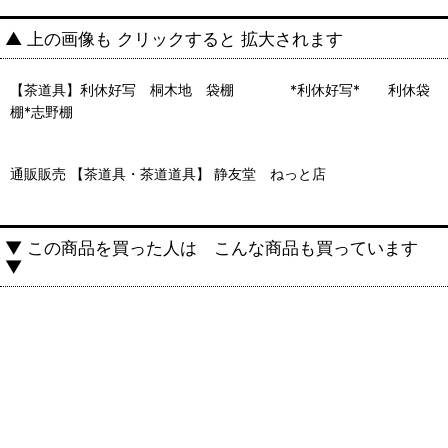
▲ 上の画像も クリックすると 拡大されます
【茶道具】利休好写 桐木地 袋棚 *利休好写* 利休袋
棚*志野棚
通販販売 【茶道具・茶道道具】 静友堂 ねっと店
▼ この商品を買った人は こんな商品も買っています
▼