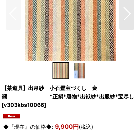
【茶道具】出帛紗 小石畳宝づくし 金
襴 *正絹*唐物*出袱紗*出服紗*宝尽し
[
v303kbs10066
]
9,900
円
◆『現在』の価格◆
:
(税込)