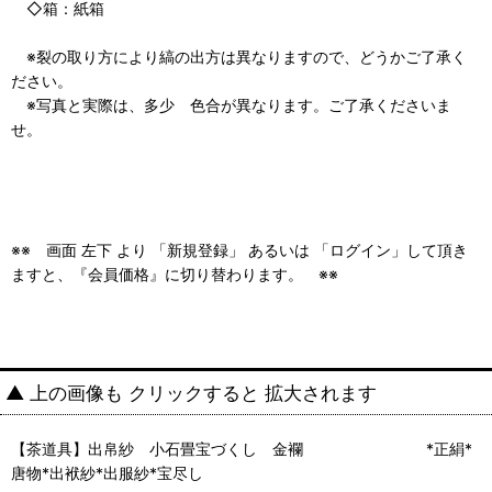
◇箱：紙箱
※裂の取り方により縞の出方は異なりますので、どうかご了承く
ださい。
※写真と実際は、多少 色合が異なります。ご了承くださいま
せ。
※※ 画面 左下 より 「新規登録」 あるいは 「ログイン」して頂き
ますと、『会員価格』に切り替わります。 ※※
▲ 上の画像も クリックすると 拡大されます
【茶道具】出帛紗 小石畳宝づくし 金襴 *正絹*
唐物*出袱紗*出服紗*宝尽し