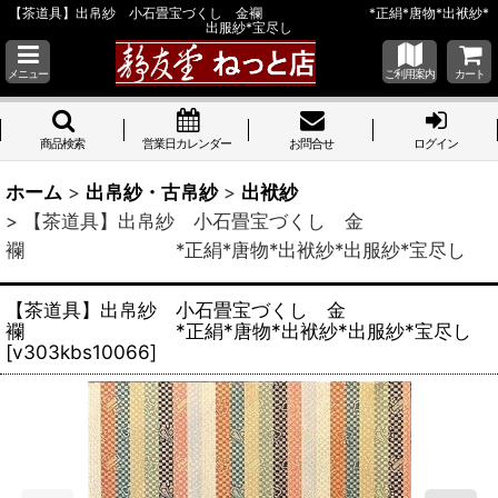
【茶道具】出帛紗 小石畳宝づくし 金襴 *正絹*唐物*出袱紗*
出服紗*宝尽し
メニュー
ご利用案内
カート
商品検索
営業日カレンダー
お問合せ
ログイン
ホーム
>
出帛紗・古帛紗
>
出袱紗
>
【茶道具】出帛紗 小石畳宝づくし 金
襴 *正絹*唐物*出袱紗*出服紗*宝尽し
【茶道具】出帛紗 小石畳宝づくし 金
襴 *正絹*唐物*出袱紗*出服紗*宝尽し
[
v303kbs10066
]