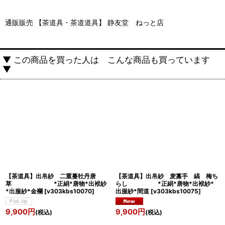
通販販売 【茶道具・茶道道具】 静友堂 ねっと店
▼ この商品を買った人は こんな商品も買っています
▼
【茶道具】出帛紗 二重蔓牡丹唐
【茶道具】出帛紗 麦藁手 縞 梅ち
草 *正絹*唐物*出袱紗
らし *正絹*唐物*出袱紗*
*出服紗*金襴
[
v303kbs10070
]
出服紗*間道
[
v303kbs10075
]
9,900
円
9,900
円
(税込)
(税込)