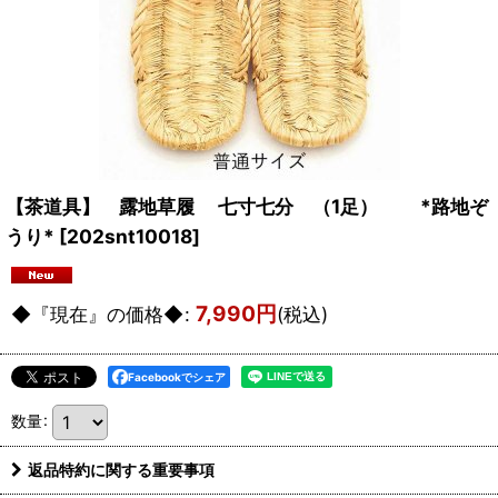
【茶道具】 露地草履 七寸七分 （1足） *路地ぞ
うり*
[
202snt10018
]
7,990
円
◆『現在』の価格◆
:
(税込)
Facebookでシェア
数量
:
返品特約に関する重要事項