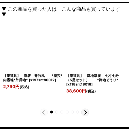
▼ この商品を買った人は こんな商品も買っています
▼
【茶道具】 塵箸 青竹風 *塵穴*
【茶道具】 露地草履 七寸七分
内露地*外露地*
[
x197snt80012
]
（5足セット） *路地ぞうり*
[
x118snt18018
]
2,790
円
(税込)
38,600
円
(税込)