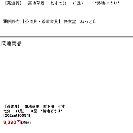
【茶道具】 露地草履 七寸七分 （1足） *路地ぞうり*
通販販売 【茶道具・茶道道具】 静友堂 ねっと店
関連商品
【茶道具】 露地草履 靴下用 七寸
七分 （1足） X型 *路地ぞうり*
[
202snt10054
]
8,390
円
(税込)