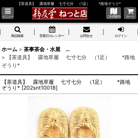
【茶道具】 露地草履 七寸七分 （1足） *路地ぞうり*
メニュー
ご利用案内
カート
商品検索
営業日カレンダー
お問合せ
ログイン
ホーム
>
茶事茶会・水屋 …
>
【茶道具】 露地草履 七寸七分 （1足） *路地
ぞうり*
【茶道具】 露地草履 七寸七分 （1足） *路地
ぞうり*
[
202snt10018
]