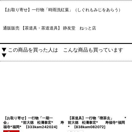
【お取り寄せ】一行物「時雨洗紅葉」（しぐれもみじをあらう）
通販販売 【茶道具・茶道道具】 静友堂 ねっと店
▼ この商品を買った人は こんな商品も買っています
▼
【お取り寄せ】一行物「一期一
【茶道具】一行物「喫茶去」 *
会」 *前大徳 松濤泰宏* 寿
前大徳 松濤泰宏* 寿福寺*福岡
福寺*福岡*
[
333kam242024
]
*
[
838kam082072
]