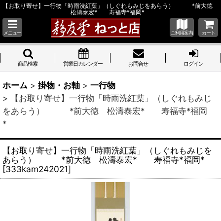
【お取り寄せ】一行物「時雨洗紅葉」（しぐれもみじをあらう） *前大徳
松濤泰宏* 寿福寺*福岡*
メニュー
ご利用案内
カート
商品検索
営業日カレンダー
お問合せ
ログイン
ホーム
>
掛物・お軸
>
一行物
>
【お取り寄せ】一行物「時雨洗紅葉」（しぐれもみじ
をあらう） *前大徳 松濤泰宏* 寿福寺*福岡
*
【お取り寄せ】一行物「時雨洗紅葉」（しぐれもみじを
あらう） *前大徳 松濤泰宏* 寿福寺*福岡*
[
333kam242021
]