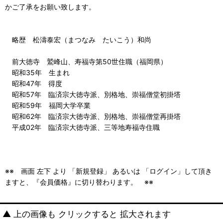
かご了承をお願い致します。
略歴 松濤泰宏（まつなみ たいこう）和尚
前大徳寺 鷲峰山、寿福寺第50世住職（福岡県）
昭和35年 生まれ
昭和47年 得度
昭和57年 臨済宗大徳寺派、別格地、崇福僧堂初掛塔
昭和59年 福岡大学卒業
昭和62年 臨済宗大徳寺派、別格地、崇福僧堂再掛塔
平成02年 臨済宗大徳寺派、三等地寿福寺住職
※※ 画面 左下 より 「新規登録」 あるいは 「ログイン」して頂き
ますと、『会員価格』に切り替わります。 ※※
▲ 上の画像も クリックすると 拡大されます