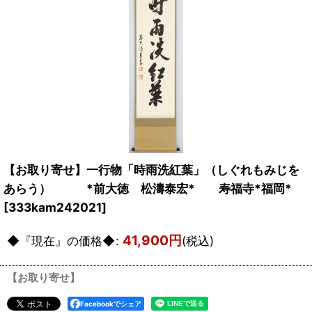
【お取り寄せ】一行物「時雨洗紅葉」（しぐれもみじを
あらう） *前大徳 松濤泰宏* 寿福寺*福岡*
[
333kam242021
]
41,900
円
◆『現在』の価格◆
:
(税込)
【お取り寄せ】
Facebookでシェア