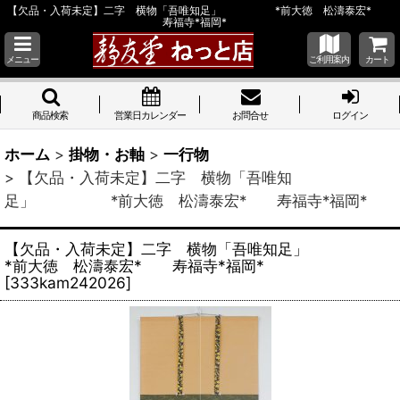
【欠品・入荷未定】二字 横物「吾唯知足」 *前大徳 松濤泰宏*
寿福寺*福岡*
メニュー
ご利用案内
カート
商品検索
営業日カレンダー
お問合せ
ログイン
ホーム
>
掛物・お軸
>
一行物
>
【欠品・入荷未定】二字 横物「吾唯知
足」 *前大徳 松濤泰宏* 寿福寺*福岡*
【欠品・入荷未定】二字 横物「吾唯知足」
*前大徳 松濤泰宏* 寿福寺*福岡*
[
333kam242026
]