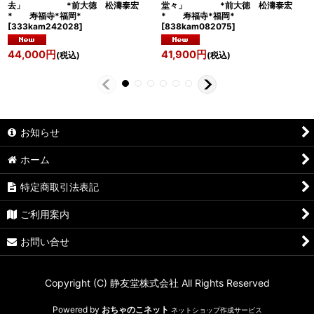
去」 *前大徳 松濤泰宏
堂々」 *前大徳 松濤泰宏
* 寿福寺*福岡*
* 寿福寺*福岡*
[
333kam242028
]
[
838kam082075
]
44,000
円
41,900
円
(税込)
(税込)
お知らせ
ホーム
特定商取引法表記
ご利用案内
お問い合せ
Copyright (C) 静友堂株式会社 All Rights Reserved
Powered by
おちゃのこネット
ネットショップ作成サービス