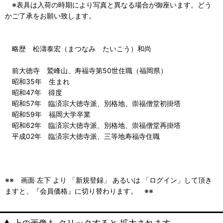
※表具は入荷の時期により写真と異なる場合が御座います。どう
かご了承をお願い致します。
略歴 松濤泰宏（まつなみ たいこう）和尚
前大徳寺 鷲峰山、寿福寺第50世住職（福岡県）
昭和35年 生まれ
昭和47年 得度
昭和57年 臨済宗大徳寺派、別格地、崇福僧堂初掛塔
昭和59年 福岡大学卒業
昭和62年 臨済宗大徳寺派、別格地、崇福僧堂再掛塔
平成02年 臨済宗大徳寺派、三等地寿福寺住職
※※ 画面 左下 より 「新規登録」 あるいは 「ログイン」して頂き
ますと、『会員価格』に切り替わります。 ※※
▲ 上の画像も クリックすると 拡大されます