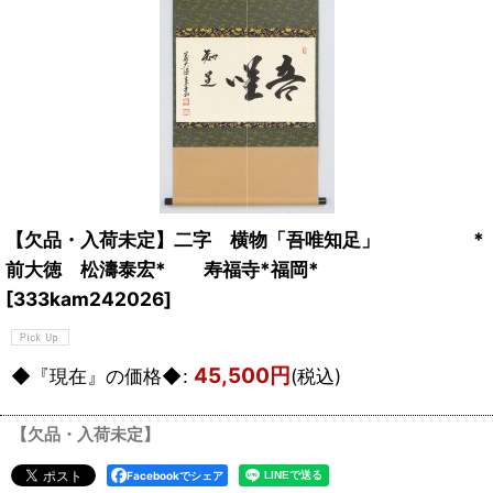
【欠品・入荷未定】二字 横物「吾唯知足」 *
前大徳 松濤泰宏* 寿福寺*福岡*
[
333kam242026
]
45,500
円
◆『現在』の価格◆
:
(税込)
【欠品・入荷未定】
Facebookでシェア