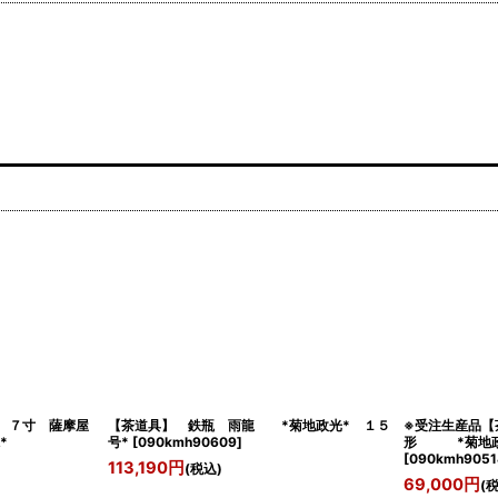
 ７寸 薩摩屋
【茶道具】 鉄瓶 雨龍 *菊地政光* １５
※受注生産品【
*
号*
[
090kmh90609
]
形 *菊地政
[
090kmh9051
113,190
円
(税込)
69,000
円
(