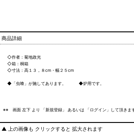
商品詳細
◇作者：菊地政光
◇箱：桐箱
◇寸法：高１３，８cm・幅２５cm
◆「虫喰」が施してあります。 ◆炉用です。
※※ 画面 左下 より 「新規登録」 あるいは 「ログイン」して頂き
▲ 上の画像も クリックすると 拡大されます