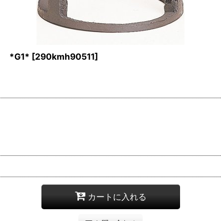
*G1*
[
290kmh90511
]
カートに入れる