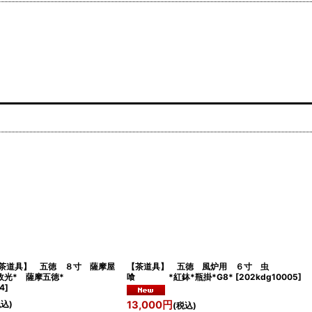
茶道具】 五徳 ８寸 薩摩屋
【茶道具】 五徳 風炉用 ６寸 虫
光* 薩摩五徳*
喰 *紅鉢*瓶掛*G8*
[
202kdg10005
]
4
]
税込)
13,000
円
(税込)