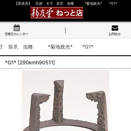
【茶道具】 五徳 ８寸 笹爪 虫喰 *菊地政光* *G1*
営業日カレンダー
お問合せ
寸 笹爪 虫喰 *菊地政光* *G1*
*G1*
[
290kmh90511
]