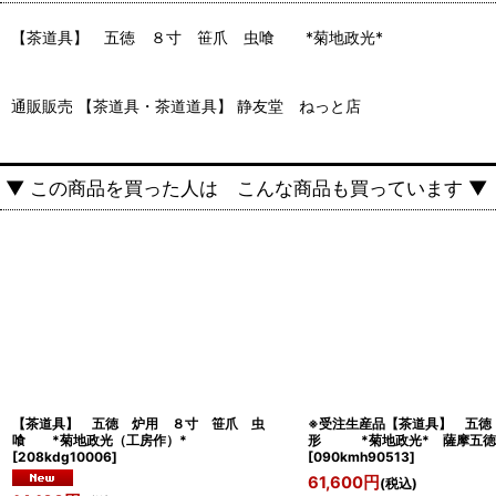
【茶道具】 五徳 ８寸 笹爪 虫喰 *菊地政光*
通販販売 【茶道具・茶道道具】 静友堂 ねっと店
▼ この商品を買った人は こんな商品も買っています ▼
【茶道具】 五徳 炉用 ８寸 笹爪 虫
※受注生産品【茶道具】 五徳
喰 *菊地政光（工房作）*
形 *菊地政光* 薩摩五徳
[
208kdg10006
]
[
090kmh90513
]
61,600
円
(税込)