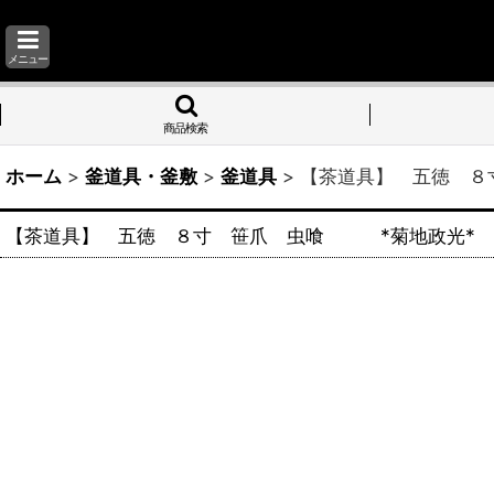
メニュー
商品検索
ホーム
>
釜道具・釜敷
>
釜道具
>
【茶道具】 五徳 ８
【茶道具】 五徳 ８寸 笹爪 虫喰 *菊地政光* 