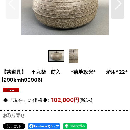
【茶道具】 平丸釜 筋入 *菊地政光* 炉用*22*
[
290kmh90906
]
102,000
円
◆『現在』の価格◆
:
(税込)
お取り寄せ
Facebookでシェア