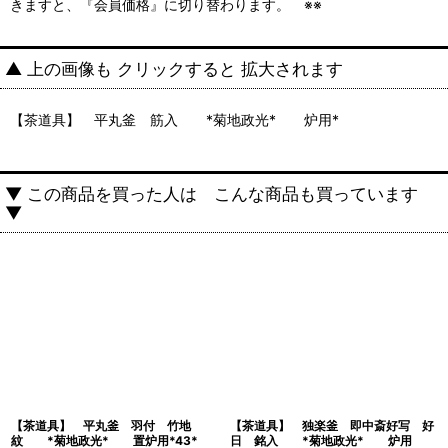
きますと、『会員価格』に切り替わります。 ※※
▲ 上の画像も クリックすると 拡大されます
【茶道具】 平丸釜 筋入 *菊地政光* 炉用*
▼ この商品を買った人は こんな商品も買っています
▼
【茶道具】 平丸釜 羽付 竹地
【茶道具】 独楽釜 即中斎好写 好
紋 *菊地政光* 置炉用*43*
日 銘入 *菊地政光* 炉用