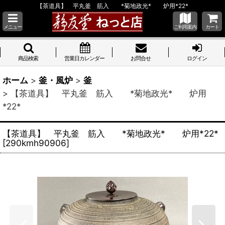
【茶道具】 平丸釜 筋入 *菊地政光* 炉用*22*
メニュー
ご利用案内
カート
商品検索
営業日カレンダー
お問合せ
ログイン
ホーム
>
釜・風炉
>
釜
>
【茶道具】 平丸釜 筋入 *菊地政光* 炉用
*22*
【茶道具】 平丸釜 筋入 *菊地政光* 炉用*22*
[
290kmh90906
]