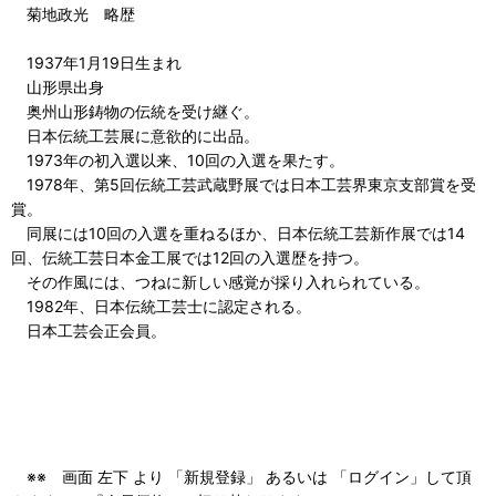
菊地政光 略歴
1937年1月19日生まれ
山形県出身
奥州山形鋳物の伝統を受け継ぐ。
日本伝統工芸展に意欲的に出品。
1973年の初入選以来、10回の入選を果たす。
1978年、第5回伝統工芸武蔵野展では日本工芸界東京支部賞を受
賞。
同展には10回の入選を重ねるほか、日本伝統工芸新作展では14
回、伝統工芸日本金工展では12回の入選歴を持つ。
その作風には、つねに新しい感覚が採り入れられている。
1982年、日本伝統工芸士に認定される。
日本工芸会正会員。
※※ 画面 左下 より 「新規登録」 あるいは 「ログイン」して頂