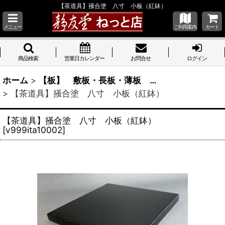
【茶道具】掻合塗 八寸 小板（紅鉢）
メニュー
ご利用案内
カート
商品検索
営業日カレンダー
お問合せ
ログイン
ホーム
>
【板】 敷板・長板・薄板 …
>
【茶道具】掻合塗 八寸 小板（紅鉢）
【茶道具】掻合塗 八寸 小板（紅鉢）
[
v999ita10002
]