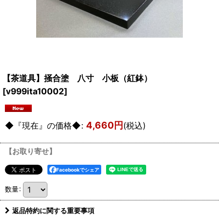
【茶道具】掻合塗 八寸 小板（紅鉢）
[
v999ita10002
]
4,660
円
◆『現在』の価格◆
:
(税込)
【お取り寄せ】
Facebookでシェア
数量
:
返品特約に関する重要事項