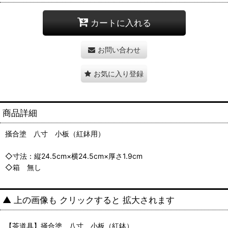
カートに入れる
お問い合わせ
お気に入り登録
商品詳細
掻合塗 八寸 小板（紅鉢用）
◇寸法：縦24.5cm×横24.5cm×厚さ1.9cm
◇箱 無し
▲ 上の画像も クリックすると 拡大されます
【茶道具】掻合塗 八寸 小板（紅鉢）