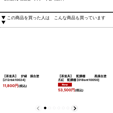
▼ この商品を買った人は こんな商品も買っています
▼
【茶道具】 炉縁 掻合塗
【茶道具】 配膳棚 黒掻合塗
[
212rbk10024
]
爪紅 配膳棚
[
018snt10050
]
11,800
円
(税込)
53,500
円
(税込)