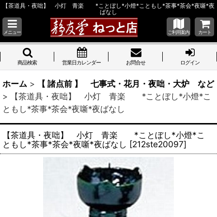
【茶道具・夜咄】 小灯 青楽 *ことぼし*小燈*こともし*茶事*茶会*夜噺*夜
ばなし
メニュー
ご利用案内
カート
商品検索
営業日カレンダー
お問合せ
ログイン
ホーム
>
【 諸点前 】 七事式・花月・夜咄・大炉 など
>
【茶道具・夜咄】 小灯 青楽 *ことぼし*小燈*こ
ともし*茶事*茶会*夜噺*夜ばなし
【茶道具・夜咄】 小灯 青楽 *ことぼし*小燈*こ
ともし*茶事*茶会*夜噺*夜ばなし
[
212ste20097
]