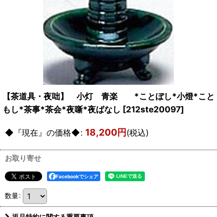
【茶道具・夜咄】 小灯 青楽 *ことぼし*小燈*こと
もし*茶事*茶会*夜噺*夜ばなし
[
212ste20097
]
18,200
円
◆『現在』の価格◆
:
(税込)
お取り寄せ
Facebookでシェア
数量
:
返品特約に関する重要事項