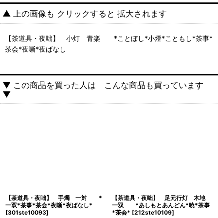
▲ 上の画像も クリックすると 拡大されます
【茶道具・夜咄】 小灯 青楽 *ことぼし*小燈*こともし*茶事*
茶会*夜噺*夜ばなし
▼ この商品を買った人は こんな商品も買っています
▼
【茶道具・夜咄】 手燭 一対 *
【茶道具・夜咄】 足元行灯 木地
一双*茶事*茶会*夜噺*夜ばなし*
一双 *あしもとあんどん*暁*茶事
[
301ste10093
]
*茶会*
[
212ste10109
]