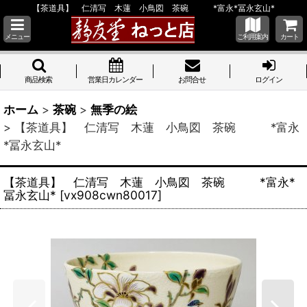
【茶道具】 仁清写 木蓮 小鳥図 茶碗 *富永*冨永玄山*
メニュー
ご利用案内
カート
商品検索
営業日カレンダー
お問合せ
ログイン
ホーム
>
茶碗
>
無季の絵
>
【茶道具】 仁清写 木蓮 小鳥図 茶碗 *富永
*冨永玄山*
【茶道具】 仁清写 木蓮 小鳥図 茶碗 *富永*
冨永玄山*
[
vx908cwn80017
]