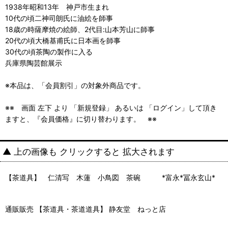
1938年昭和13年 神戸市生まれ
10代の頃二神司朗氏に油絵を師事
18歳の時薩摩焼の絵師、2代目:山本芳山に師事
20代の頃大橋基甫氏に日本画を師事
30代の頃茶陶の製作に入る
兵庫県陶芸館展示
※本品は、「会員割引」の対象外商品です。
※※ 画面 左下 より 「新規登録」 あるいは 「ログイン」して頂き
ますと、『会員価格』に切り替わります。 ※※
▲ 上の画像も クリックすると 拡大されます
【茶道具】 仁清写 木蓮 小鳥図 茶碗 *富永*冨永玄山*
通販販売 【茶道具・茶道道具】 静友堂 ねっと店