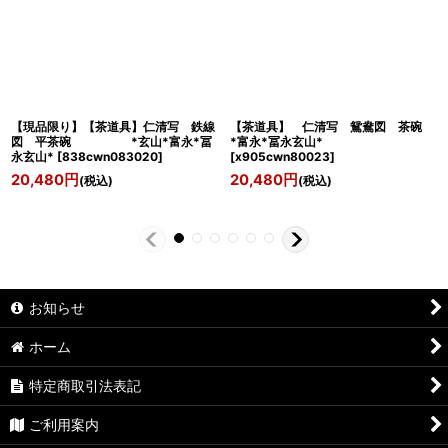
【現品限り】【茶道具】仁清写 鉄線
【茶道具】 仁清写 鴛鴦図 茶碗
図 平茶碗 *玄山*富永*冨
*富永*冨永玄山*
永玄山*
[
838cwn083020
]
[
x905cwn80023
]
20,480
円
20,480
円
(税込)
(税込)
お知らせ
ホーム
特定商取引法表記
ご利用案内