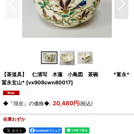
【茶道具】 仁清写 木蓮 小鳥図 茶碗 *富永*
冨永玄山*
[
vx908cwn80017
]
20,480
円
◆『現在』の価格◆
:
(税込)
在庫わずか
Facebookでシェア