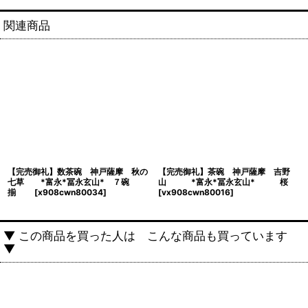
関連商品
【完売御礼】数茶碗 神戸薩摩 秋の
【完売御礼】茶碗 神戸薩摩 吉野
七草 *富永*冨永玄山* ７碗
山 *富永*冨永玄山* 桜
揃
[
x908cwn80034
]
[
vx908cwn80016
]
▼ この商品を買った人は こんな商品も買っています
▼