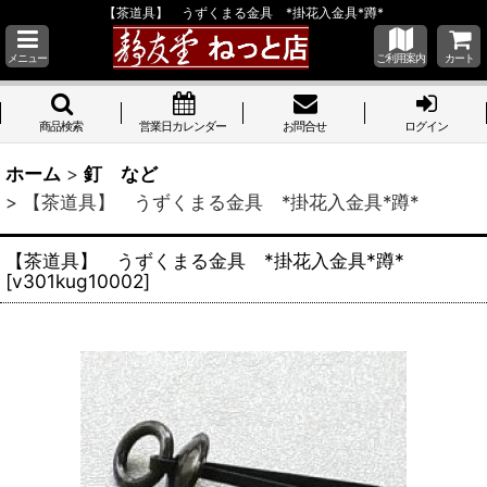
【茶道具】 うずくまる金具 *掛花入金具*蹲*
メニュー
ご利用案内
カート
商品検索
営業日カレンダー
お問合せ
ログイン
ホーム
>
釘 など
>
【茶道具】 うずくまる金具 *掛花入金具*蹲*
【茶道具】 うずくまる金具 *掛花入金具*蹲*
[
v301kug10002
]