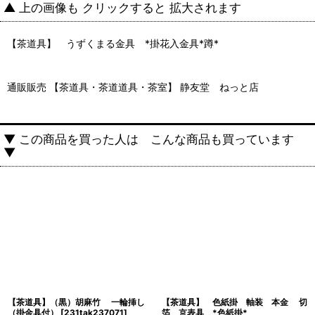
▲ 上の画像も クリックすると 拡大されます
【茶道具】 うずくまる金具 *掛花入金具*蹲*
通販販売 【茶道具・茶道道具・茶室】 静友堂 ねっと店
▼ この商品を買った人は こんな商品も買っています
▼
【茶道具】（黒）胡麻竹 一輪挿し
【茶道具】 色紙掛 軸装 本金 切
（掛金具付）
[
231tak237071
]
箔 京表具 *色紙掛*