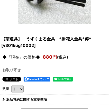
【茶道具】 うずくまる金具 *掛花入金具*蹲*
[
v301kug10002
]
880
円
◆『現在』の価格◆
:
(税込)
お取り寄せ
Facebookでシェア
数量
:
返品特約に関する重要事項