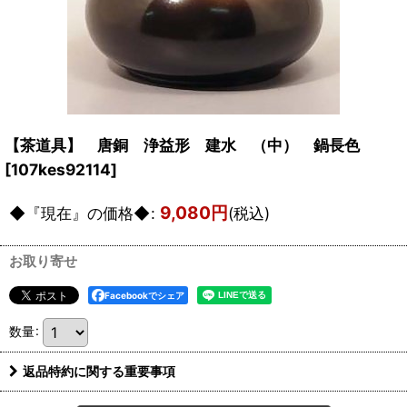
【茶道具】 唐銅 浄益形 建水 （中） 鍋長色
[
107kes92114
]
9,080
円
◆『現在』の価格◆
:
(税込)
お取り寄せ
Facebookでシェア
数量
:
返品特約に関する重要事項