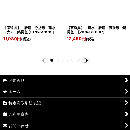
【茶道具】 唐銅 浄益形 建水
【茶道具】 建水 唐銅 伝来形 鍋
（大） 鍋長色
[
107kes91915
]
長色
[
207kes91907
]
11,980
円
13,480
円
(税込)
(税込)
お知らせ
ホーム
特定商取引法表記
ご利用案内
お問い合せ