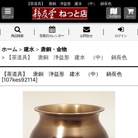
【茶道具】 唐銅 浄益形 建水 （中） 鍋長色
メニュー
ご利用案内
カート
商品検索
営業日カレンダー
お問合せ
ログイン
ホーム
>
建水
>
唐銅・金物
>
【茶道具】 唐銅 浄益形 建水 （中） 鍋長色
【茶道具】 唐銅 浄益形 建水 （中） 鍋長色
[
107kes92114
]