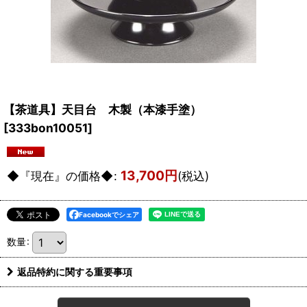
【茶道具】天目台 木製（本漆手塗）
[
333bon10051
]
13,700
円
◆『現在』の価格◆
:
(税込)
Facebookでシェア
数量
:
返品特約に関する重要事項