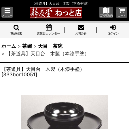
【茶道具】天目台 木製（本漆手塗）
メニュー
ご利用案内
カート
商品検索
営業日カレンダー
お問合せ
ログイン
ホーム
>
茶碗
>
天目 茶碗
>
【茶道具】天目台 木製（本漆手塗）
【茶道具】天目台 木製（本漆手塗）
[
333bon10051
]