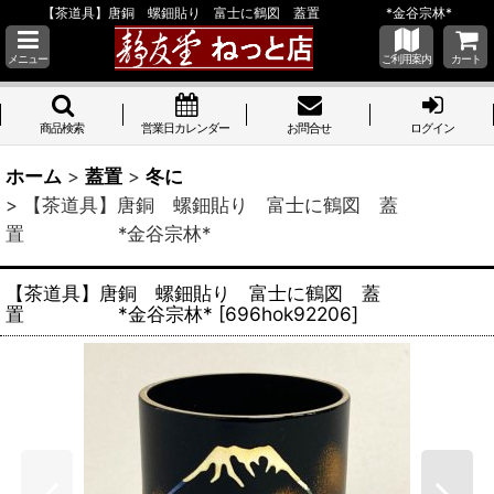
【茶道具】唐銅 螺鈿貼り 富士に鶴図 蓋置 *金谷宗林*
メニュー
ご利用案内
カート
商品検索
営業日カレンダー
お問合せ
ログイン
ホーム
>
蓋置
>
冬に
>
【茶道具】唐銅 螺鈿貼り 富士に鶴図 蓋
置 *金谷宗林*
【茶道具】唐銅 螺鈿貼り 富士に鶴図 蓋
置 *金谷宗林*
[
696hok92206
]