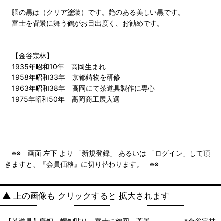
胴の黒は（クリア塗装）です。艶のある美しい黒です。
富士を背景に舞う鶴がお目出度く、お勧めです。
【金谷宗林】
1935年昭和10年 高岡生まれ
1958年昭和33年 京都鋳物を研修
1963年昭和38年 高岡にて茶道具製作に専心
1975年昭和50年 高岡商工展入選
※※ 画面 左下 より 「新規登録」 あるいは 「ログイン」して頂
きますと、『会員価格』に切り替わります。 ※※
▲ 上の画像も クリックすると 拡大されます
【茶道具】唐銅 螺鈿貼り 富士に鶴図 蓋置 *金谷宗林