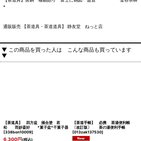
*
通販販売 【茶道具・茶道道具】 静友堂 ねっと店
▼ この商品を買った人は こんな商品も買っています
▼
【茶道具】 四方盆 掻合塗 若
【茶道手帳】 必携 茶湯便利帳
松 而妙斎好 *菓子盆*干菓子器
〔改訂版〕 茶の湯便利手帳
[
338bon10009
]
[
013zak137530
]
6,300
円
(税込)