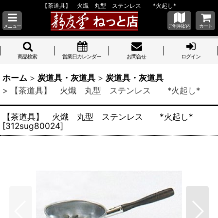
【茶道具】 火熾 丸型 ステンレス *火起し*
メニュー
ご利用案内
カート
商品検索
営業日カレンダー
お問合せ
ログイン
ホーム
>
炭道具・灰道具
>
炭道具・灰道具
>
【茶道具】 火熾 丸型 ステンレス *火起し*
【茶道具】 火熾 丸型 ステンレス *火起し*
[
312sug80024
]