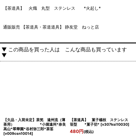
【茶道具】 火熾 丸型 ステンレス *火起し*
通販販売 【茶道具・茶道道具】 静友堂 ねっと店
▼ この商品を買った人は こんな商品も買っています
▼
【欠品・入荷未定】茶筅 遠州流（薄
【茶道具】 菓子楊枝 ステンレス
茶用） *小堀遠州*奈良
笹型 *菓子切*
[
v307ksi10030
]
高山*翠華園*谷村弥三郎*茶筌
480
円
(税込)
[
v009csn10014
]