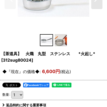
【茶道具】 火熾 丸型 ステンレス *火起し*
[
312sug80024
]
6,600
円
◆『現在』の価格◆
:
(税込)
Facebookでシェア
数量
:
返品特約に関する重要事項