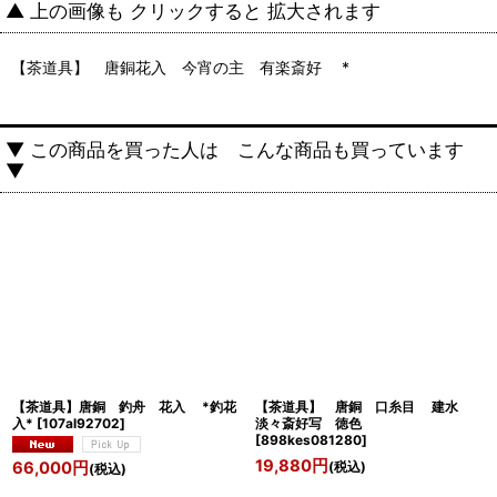
▲ 上の画像も クリックすると 拡大されます
【茶道具】 唐銅花入 今宵の主 有楽斎好 *
▼ この商品を買った人は こんな商品も買っています
▼
【茶道具】唐銅 釣舟 花入 *釣花
【茶道具】 唐銅 口糸目 建水
入*
[
107al92702
]
淡々斎好写 徳色
[
898kes081280
]
19,880
円
(税込)
66,000
円
(税込)