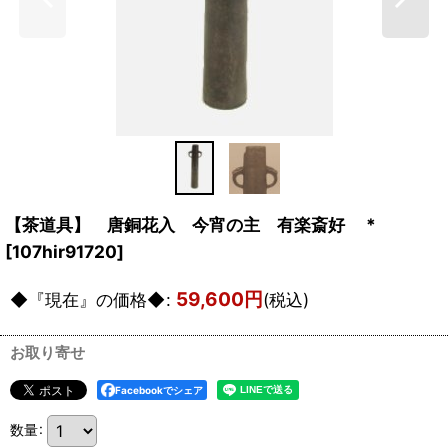
【茶道具】 唐銅花入 今宵の主 有楽斎好 *
[
107hir91720
]
59,600
円
◆『現在』の価格◆
:
(税込)
お取り寄せ
Facebookでシェア
数量
: