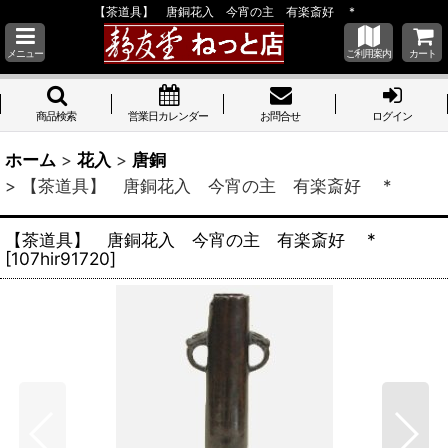
【茶道具】 唐銅花入 今宵の主 有楽斎好 *
メニュー
ご利用案内
カート
商品検索
営業日カレンダー
お問合せ
ログイン
ホーム
>
花入
>
唐銅
>
【茶道具】 唐銅花入 今宵の主 有楽斎好 *
【茶道具】 唐銅花入 今宵の主 有楽斎好 *
[
107hir91720
]