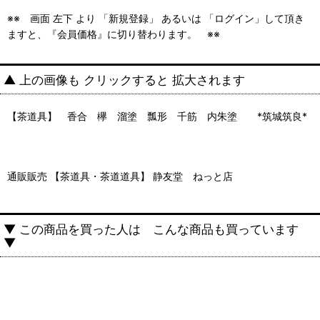
※※ 画面 左下 より 「新規登録」 あるいは 「ログイン」して頂き
ますと、『会員価格』に切り替わります。 ※※
▲ 上の画像も クリックすると 拡大されます
【茶道具】 香合 欅 溜塗 瓢形 千筋 内朱塗 *筑城筑良*
通販販売 【茶道具・茶道道具】 静友堂 ねっと店
▼ この商品を買った人は こんな商品も買っています
▼