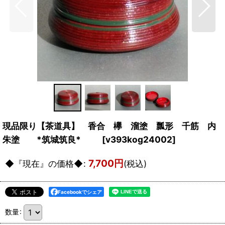
現品限り【茶道具】 香合 欅 溜塗 瓢形 千筋 内
朱塗 *筑城筑良*
[
v393kog24002
]
7,700
円
◆『現在』の価格◆
:
(税込)
Facebookでシェア
数量
: