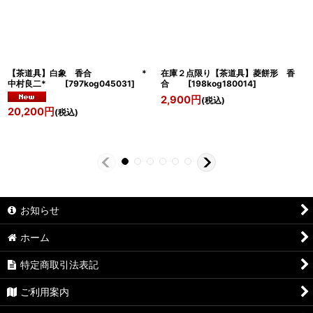
【茶道具】白象 香合 *
在庫２点限り【茶道具】菱餅形 香
中村良二*
[
797kog045031
]
合
[
198kog180014
]
2,900
円
(税込)
20,200
円
(税込)
お知らせ
ホーム
特定商取引法表記
ご利用案内