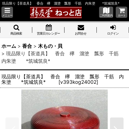
現品限り【茶道具】 香合 欅 溜塗 瓢形 千筋 内朱塗 *筑城筑良*
メニュー
ご利用案内
カート
商品検索
営業日カレンダー
お問合せ
ログイン
ホーム
>
香合
>
木もの・貝
>
現品限り【茶道具】 香合 欅 溜塗 瓢形 千筋
内朱塗 *筑城筑良*
現品限り【茶道具】 香合 欅 溜塗 瓢形 千筋 内
朱塗 *筑城筑良*
[
v393kog24002
]