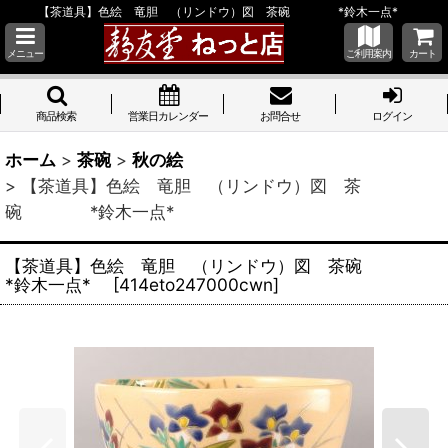
【茶道具】色絵 竜胆 （リンドウ）図 茶碗 *鈴木一点*
メニュー
ご利用案内
カート
商品検索
営業日カレンダー
お問合せ
ログイン
ホーム
>
茶碗
>
秋の絵
>
【茶道具】色絵 竜胆 （リンドウ）図 茶
碗 *鈴木一点*
【茶道具】色絵 竜胆 （リンドウ）図 茶碗
*鈴木一点*
[
414eto247000cwn
]