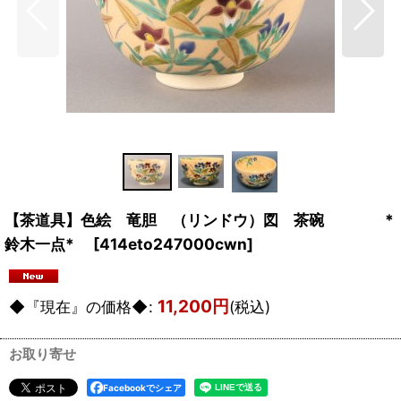
【茶道具】色絵 竜胆 （リンドウ）図 茶碗 *
鈴木一点*
[
414eto247000cwn
]
11,200
円
◆『現在』の価格◆
:
(税込)
お取り寄せ
Facebookでシェア