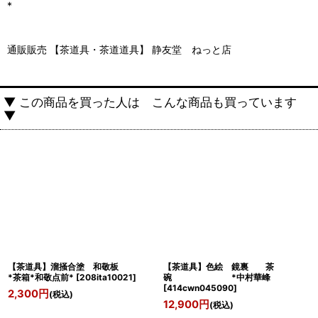
*
通販販売 【茶道具・茶道道具】 静友堂 ねっと店
▼ この商品を買った人は こんな商品も買っています
▼
【茶道具】溜掻合塗 和敬板
【茶道具】色絵 鏡裏 茶
*茶箱*和敬点前*
[
208ita10021
]
碗 *中村華峰
[
414cwn045090
]
2,300
円
(税込)
12,900
円
(税込)