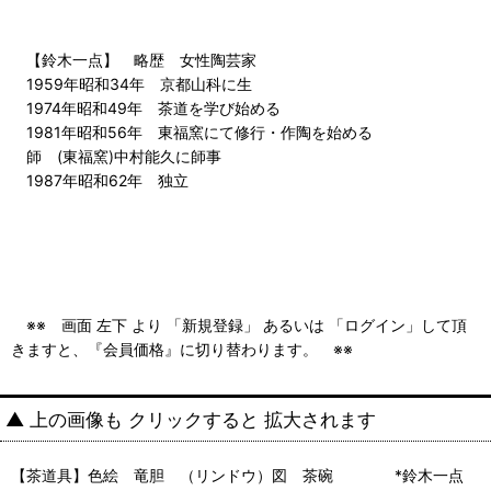
【鈴木一点】 略歴 女性陶芸家
1959年昭和34年 京都山科に生
1974年昭和49年 茶道を学び始める
1981年昭和56年 東福窯にて修行・作陶を始める
師 (東福窯)中村能久に師事
1987年昭和62年 独立
※※ 画面 左下 より 「新規登録」 あるいは 「ログイン」して頂
きますと、『会員価格』に切り替わります。 ※※
▲ 上の画像も クリックすると 拡大されます
【茶道具】色絵 竜胆 （リンドウ）図 茶碗 *鈴木一点