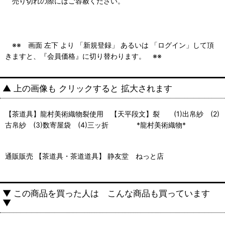
売り切れの際にはご容赦ください。
※※ 画面 左下 より 「新規登録」 あるいは 「ログイン」して頂
きますと、『会員価格』に切り替わります。 ※※
▲ 上の画像も クリックすると 拡大されます
【茶道具】龍村美術織物裂使用 【天平段文】裂 (1)出帛紗 (2)
古帛紗 (3)数寄屋袋 (4)三ッ折 *龍村美術織物*
通販販売 【茶道具・茶道道具】 静友堂 ねっと店
▼ この商品を買った人は こんな商品も買っています
▼