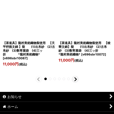
【茶道具】龍村美術織物裂使用 【天
【茶道具】龍村美術織物裂使用 【稜
平狩猟文錦 】裂 (1)出帛紗 (2)古
華文錦】裂 (1)出帛紗 (2)古帛
帛紗 (3)数寄屋袋 (4)三ッ
紗 (3)数寄屋袋 (4)三ッ折
折 *龍村美術織物*
*龍村美術織物*
[
v696sbr10072
]
[
v696sbr10087
]
11,000
円
(税込)
11,000
円
(税込)
お知らせ
ホーム