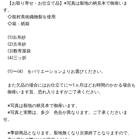
【お取り寄せ・お仕立て品】※写真は裂地の柄見本で御座いま
す。
◇龍村美術織物裂を使用
◇箱：紙箱
(1)出帛紗
(2)古帛紗
(3)数寄屋袋
(4)三ッ折
(1)〜(4) をバリエーションよりお選びください。
また欠品の場合にはお仕立てに〜1ヵ月ほどお時間のかかる場合も
御座います旨、恐れ入りますがご了承ください。
※写真は裂地の柄見本で御座います。
※写真と実際は、多少 色合が異なります。ご了承くださいま
せ。
※季節商品となります。裂地無くなり次第終了となりますので、