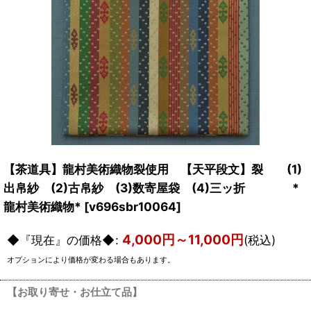
【茶道具】龍村美術織物裂使用 【天平段文】裂 (1)
出帛紗 (2)古帛紗 (3)数寄屋袋 (4)三ッ折 *
龍村美術織物*
[
v696sbr10064
]
4,000
円
～11,000
円
◆『現在』の価格◆
:
(税込)
オプションにより価格が変わる場合もあります。
【お取り寄せ・お仕立て品】