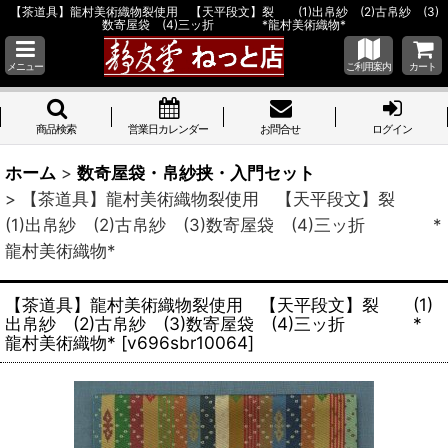
【茶道具】龍村美術織物裂使用 【天平段文】裂 (1)出帛紗 (2)古帛紗 (3)
数寄屋袋 (4)三ッ折 *龍村美術織物*
メニュー
ご利用案内
カート
商品検索
営業日カレンダー
お問合せ
ログイン
ホーム
>
数奇屋袋・帛紗挟・入門セット
>
【茶道具】龍村美術織物裂使用 【天平段文】裂
(1)出帛紗 (2)古帛紗 (3)数寄屋袋 (4)三ッ折 *
龍村美術織物*
【茶道具】龍村美術織物裂使用 【天平段文】裂 (1)
出帛紗 (2)古帛紗 (3)数寄屋袋 (4)三ッ折 *
龍村美術織物*
[
v696sbr10064
]