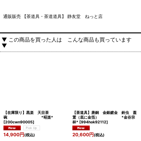
通販販売 【茶道具・茶道道具】 静友堂 ねっと店
▼ この商品を買った人は こんな商品も買っています
▼
【在庫限り】黒楽 天目茶
【茶道具】唐銅 金銀鍍金 鈴虫 蓋
碗 *昭楽*
置（底に金箔） *金谷宗
[
200cwn90005
]
林*
[
994hok92112
]
14,900
円
20,600
円
(税込)
(税込)