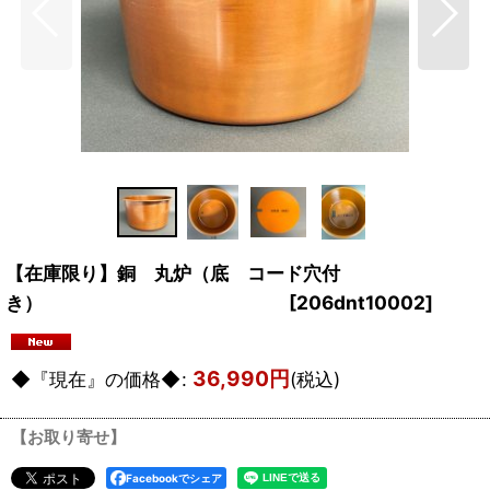
【在庫限り】銅 丸炉（底 コード穴付
き）
[
206dnt10002
]
36,990
円
◆『現在』の価格◆
:
(税込)
【お取り寄せ】
Facebookでシェア