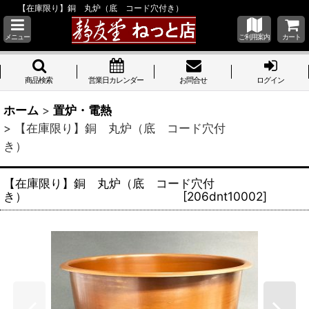
【在庫限り】銅 丸炉（底 コード穴付き）
メニュー
ご利用案内
カート
商品検索
営業日カレンダー
お問合せ
ログイン
ホーム
>
置炉・電熱
>
【在庫限り】銅 丸炉（底 コード穴付
き）
【在庫限り】銅 丸炉（底 コード穴付
き）
[
206dnt10002
]