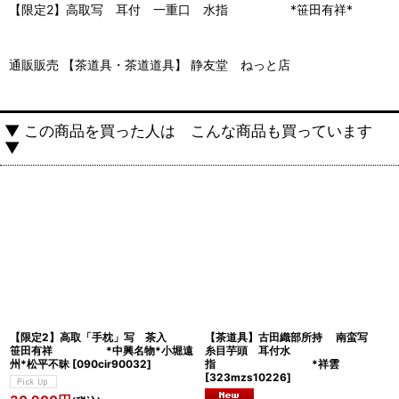
【限定2】高取写 耳付 一重口 水指 *笹田有祥*
通販販売 【茶道具・茶道道具】 静友堂 ねっと店
▼ この商品を買った人は こんな商品も買っています
▼
【限定2】高取「手枕」写 茶入
【茶道具】古田織部所持 南蛮写
笹田有祥 *中興名物*小堀遠
糸目芋頭 耳付水
州*松平不昧
[
090cir90032
]
指 *祥雲
[
323mzs10226
]