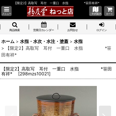
【限定2】高取写 耳付 一重口 水指 *笹田有祥*
メニュー
ご利用案内
カート
商品検索
営業日カレンダー
お問合せ
ログイン
ホーム
>
水指・水次・水注・塗蓋
>
水指
>
【限定2】高取写 耳付 一重口 水指 *笹
田有祥*
【限定2】高取写 耳付 一重口 水指 *笹田
有祥*
[
298mzs10021
]