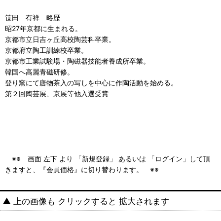
笹田 有祥 略歴
昭27年京都に生まれる。
京都市立日吉ヶ丘高校陶芸科卒業。
京都府立陶工訓練校卒業。
京都市工業試験場・陶磁器技能者養成所卒業。
韓国へ高麗青磁研修。
登り窯にて唐物茶入の写しを中心に作陶活動を始める。
第２回陶芸展、京展等他入選受賞
※※ 画面 左下 より 「新規登録」 あるいは 「ログイン」して頂
きますと、『会員価格』に切り替わります。 ※※
▲ 上の画像も クリックすると 拡大されます