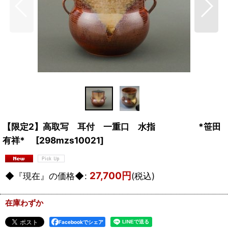
【限定2】高取写 耳付 一重口 水指 *笹田
有祥*
[
298mzs10021
]
27,700
円
◆『現在』の価格◆
:
(税込)
在庫わずか
Facebookでシェア