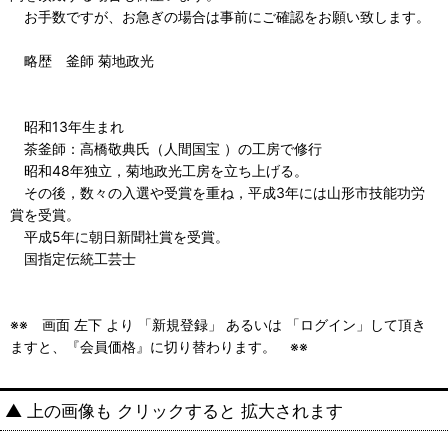
お手数ですが、お急ぎの場合は事前にご確認をお願い致します。
略歴 釜師 菊地政光
昭和13年生まれ
茶釜師：高橋敬典氏（人間国宝 ）の工房で修行
昭和48年独立，菊地政光工房を立ち上げる。
その後，数々の入選や受賞を重ね，平成3年には山形市技能功労
賞を受賞。
平成5年に朝日新聞社賞を受賞。
国指定伝統工芸士
※※ 画面 左下 より 「新規登録」 あるいは 「ログイン」して頂き
ますと、『会員価格』に切り替わります。 ※※
▲ 上の画像も クリックすると 拡大されます