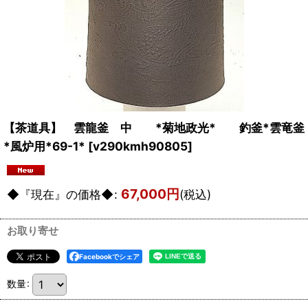
【茶道具】 雲龍釜 中 *菊地政光* 釣釜*雲竜釜
*風炉用*69-1*
[
v290kmh90805
]
67,000
円
◆『現在』の価格◆
:
(税込)
お取り寄せ
Facebookでシェア
数量
: