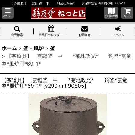
【茶道具】 雲龍釜 中 *菊地政光* 釣釜*雲竜釜*風炉用*69-1*
メニュー
ご利用案内
カート
商品検索
営業日カレンダー
お問合せ
ログイン
ホーム
>
釜・風炉
>
釜
>
【茶道具】 雲龍釜 中 *菊地政光* 釣釜*雲竜
釜*風炉用*69-1*
【茶道具】 雲龍釜 中 *菊地政光* 釣釜*雲竜
釜*風炉用*69-1*
[
v290kmh90805
]