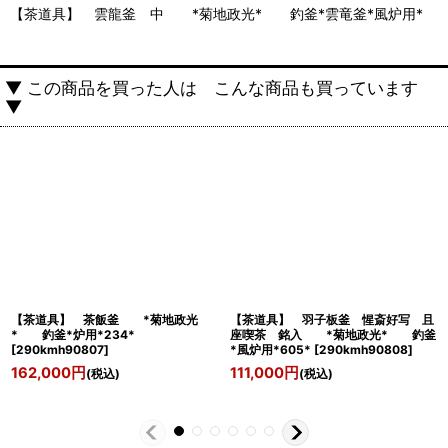
【茶道具】 雲龍釜 中 *菊地政光* 釣釜*雲竜釜*風炉用*
▼ この商品を買った人は こんな商品も買っています
▼
【茶道具】 茶飯釜 *菊地政光
【茶道具】 羽子板釜 惺斎好写 且
* 釣釜*炉用*234*
座喫茶 銘入 *菊地政光* 釣釜
[
290kmh90807
]
*風炉用*605*
[
290kmh90808
]
162,000
円
111,000
円
(税込)
(税込)