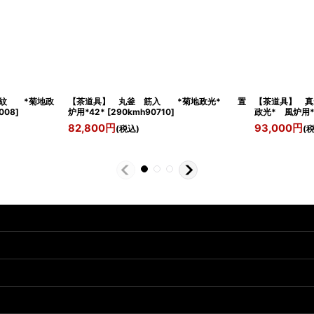
地紋 *菊地政
【茶道具】 丸釜 筋入 *菊地政光* 置
【茶道具】 
008
]
炉用*42*
[
290kmh90710
]
政光* 風炉用*
82,800
円
93,000
円
(税込)
(