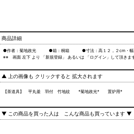
商品詳細
●作者：菊地政光 ●箱：桐箱 ●寸法：高１２，２cm・
※※ 画面 左下 より 「新規登録」 あるいは 「ログイン」して頂き
▲ 上の画像も クリックすると 拡大されます
【茶道具】 平丸釜 羽付 竹地紋 *菊地政光* 置炉用*
▼ この商品を買った人は こんな商品も買っています ▼