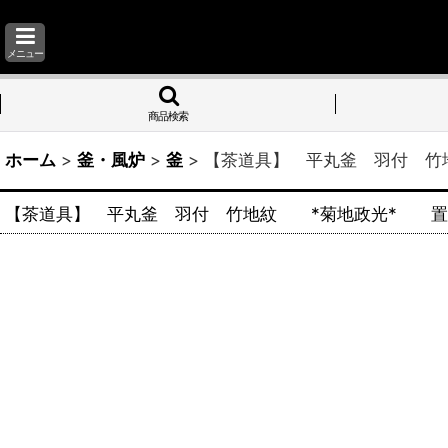
メニュー
商品検索
ホーム
>
釜・風炉
>
釜
>
【茶道具】 平丸釜 羽付 竹
【茶道具】 平丸釜 羽付 竹地紋 *菊地政光* 置炉