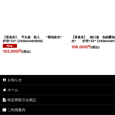
【茶道具】 平丸釜 筋入 *菊地政光*
【茶道具】 姥口釜 色紙霰
炉用*22*
[
290kmh90906
]
光* 炉用*35*
[
290kmh91
106,000
円
(税込)
102,000
円
(税込)
お知らせ
ホーム
特定商取引法表記
ご利用案内