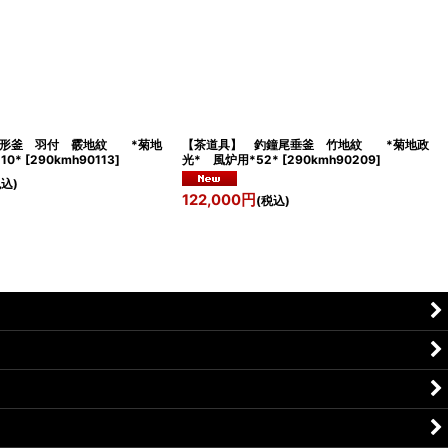
真形釜 羽付 霰地紋 *菊地
【茶道具】 釣鐘尾垂釜 竹地紋 *菊地政
10*
[
290kmh90113
]
光* 風炉用*52*
[
290kmh90209
]
税込)
122,000
円
(税込)