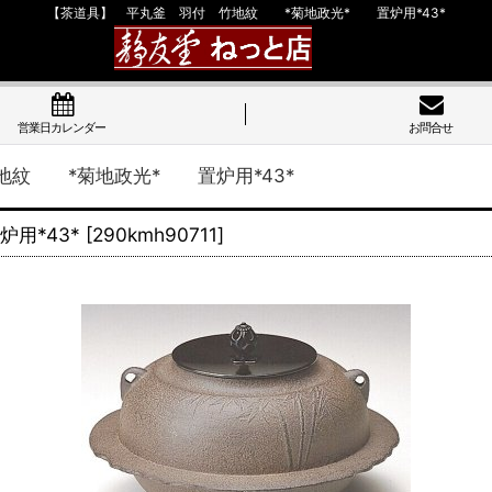
【茶道具】 平丸釜 羽付 竹地紋 *菊地政光* 置炉用*43*
営業日カレンダー
お問合せ
地紋 *菊地政光* 置炉用*43*
用*43*
[
290kmh90711
]