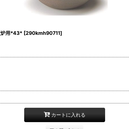
用*43*
[
290kmh90711
]
カートに入れる