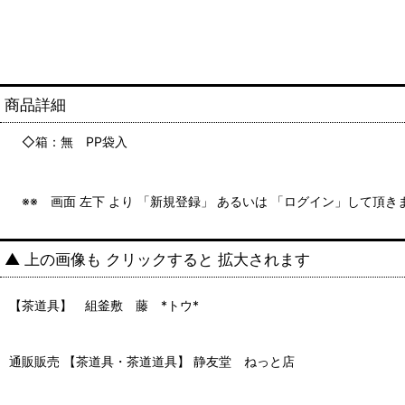
商品詳細
◇箱：無 P
※※ 画面 左下 より 「新規登録」 あるいは 「ログイン」して頂
▲ 上の画像も クリックすると 拡大されます
【茶道具】 組釜敷 藤 *トウ*
通販販売 【茶道具・茶道道具】 静友堂 ねっと店