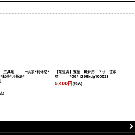
銅 三具足 *供茶*利休忌*
【茶道具】五徳 風炉用 ７寸 笹爪
*献茶*お茶湯*
並 *G6*
[
296kdg10002
]
5
]
5,400
円
(税込)
込)