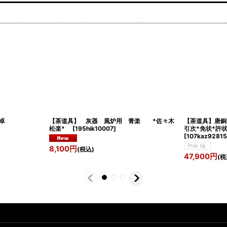
写 桑小卓
【茶道具】 灰器 風炉用 青楽 *佐々木
【茶道具】唐
松楽*
[
195hik10007
]
引次*免状*許状
[
107kaz9281
8,100
円
(税込)
47,900
円
(税