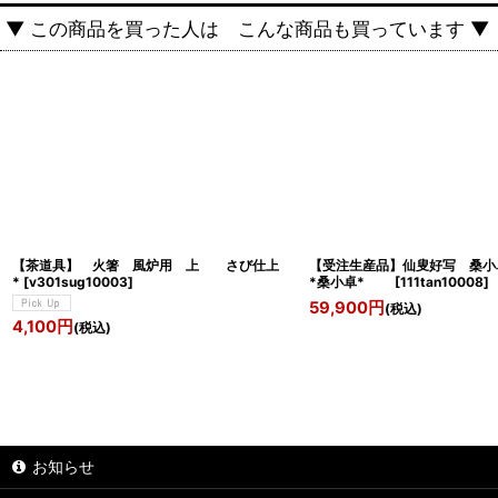
▼ この商品を買った人は こんな商品も買っています ▼
【茶道具】 火箸 風炉用 上 さび仕上
【受注生産品】仙叟好
*
[
v301sug10003
]
*桑小卓*
[
111tan10008
]
59,900
円
(税込)
4,100
円
(税込)
お知らせ