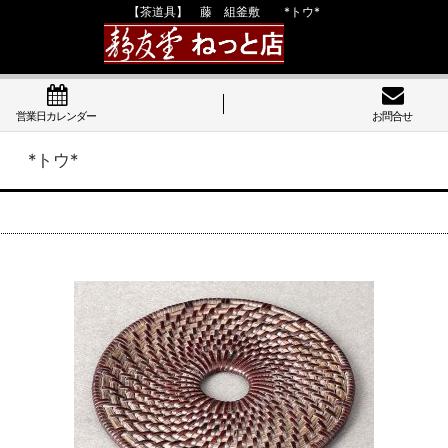
【茶道具】 藤 組釜敷 *トウ*
営業日カレンダー
お問合せ
 *トウ*