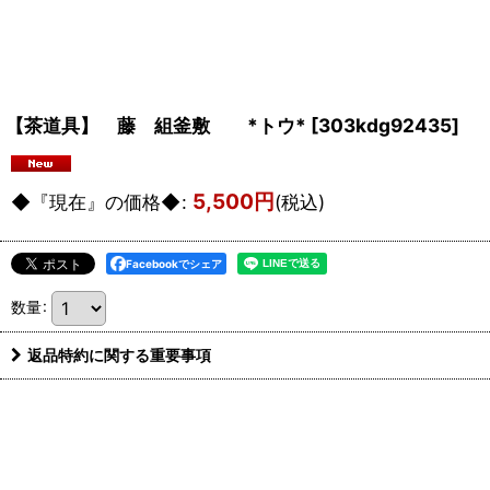
【茶道具】 藤 組釜敷 *トウ*
[
303kdg92435
]
5,500
円
◆『現在』の価格◆
:
(税込)
Facebookでシェア
数量
:
返品特約に関する重要事項