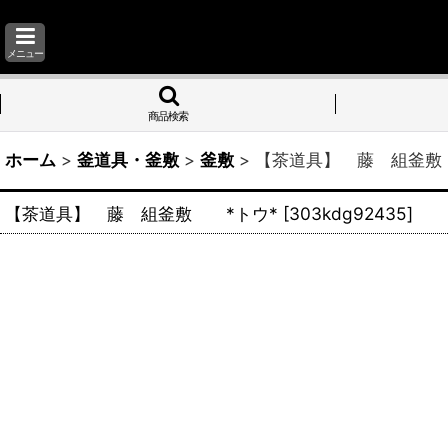
メニュー
商品検索
ホーム
>
釜道具・釜敷
>
釜敷
>
【茶道具】 藤 組釜敷
【茶道具】 藤 組釜敷 *トウ*
[
303kdg92435
]