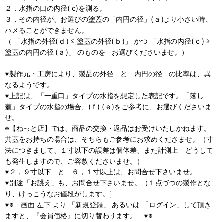
２．水指の口の内径( c)を測る。
３．その内径が、お選びの塗蓋の「内円の径」( a )より小さい時、
ハメることができません。
（ 「水指の外径( d ) ≦ 塗蓋の外径( b )」 かつ 「水指の内径( c ) ≧
塗蓋の内円の径 ( a )」 のものを お選びくださいませ。）
※製作元・工房により、製品の外径 と 内円の径 の比率は、異
なるようです。
※上記は、「一重口」タイプの水指を想定した表記です。「落し
蓋」タイプの水指の場合、( f ) ( e )をご参考に、お選びくださいま
せ。
※【ねっと店】では、商品の交換・返品はお受けいたしかねます。
共蓋をお持ちの場合は、そちらもご参考にお求めくださませ。（寸
法につきまして、１寸以下の誤差は個体差、また計測上 どうして
も発生しますので、ご容赦くださいませ。）
※２，９寸以下 と ６，１寸以上は、お問合せ下さいませ。
※別途「お誂え」も、お問合せ下さいませ。（１点づつの製作とな
り、けっこうなお値段がします。）
※※ 画面 左下 より 「新規登録」 あるいは 「ログイン」して頂き
ますと、『会員価格』に切り替わります。 ※※