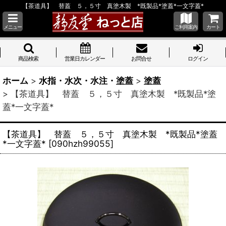
【茶道具】 替蓋 ５，５寸 真塗木製 *既製品*塗蓋*一文字蓋*
メニュー
ご利用案内
カート
商品検索
営業日カレンダー
お問合せ
ログイン
ホーム
>
水指・水次・水注・塗蓋
>
塗蓋
>
【茶道具】 替蓋 ５，５寸 真塗木製 *既製品*塗
蓋*一文字蓋*
【茶道具】 替蓋 ５，５寸 真塗木製 *既製品*塗蓋
*一文字蓋*
[
090hzh99055
]