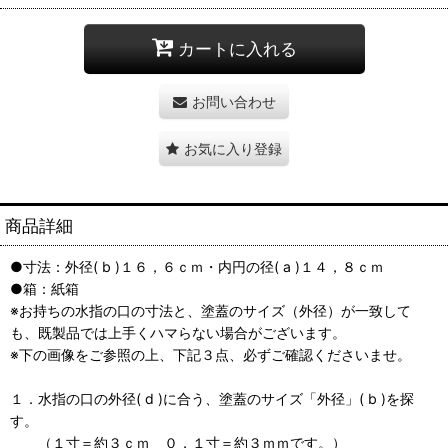
カートに入れる
お問い合わせ
お気に入り登録
商品詳細
●寸法：外径( b )１６，６ｃｍ・内円の径( a )１４，８ｃｍ
●箱：紙箱
※お持ちの水指の口の寸法と、塗蓋のサイズ（外径）が一致して
も、既製品では上手くハマらない場合がございます。
※下の画像をご参照の上、下記３点、必ずご確認くださいませ。
１．水指の口の外径( d )に合う、塗蓋のサイズ「外径」( b )を探
す。
（１寸＝約３ｃｍ ０，１寸＝約３ｍｍです。）