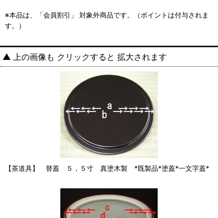
※本品は、「会員割引」 対象外商品です。（ポイントは付与されま
す。）
▲ 上の画像も クリックすると 拡大されます
【茶道具】 替蓋 ５，５寸 真塗木製 *既製品*塗蓋*一文字蓋*