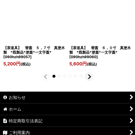
【茶道具】 替蓋 ５，７寸 真塗木
【茶道具】 替蓋 ６，０寸 真塗木
製 *既製品*塗蓋*一文字蓋*
製 *既製品*塗蓋*一文字蓋*
[
090hzh99057
]
[
090hzh99060
]
5,200
円
5,600
円
(税込)
(税込)
お知らせ
ホーム
特定商取引法表記
ご利用案内