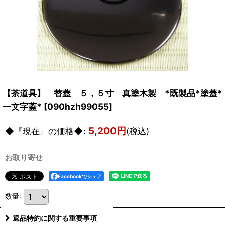
【茶道具】 替蓋 ５，５寸 真塗木製 *既製品*塗蓋*
一文字蓋*
[
090hzh99055
]
5,200
円
◆『現在』の価格◆
:
(税込)
お取り寄せ
Facebookでシェア
数量
:
返品特約に関する重要事項