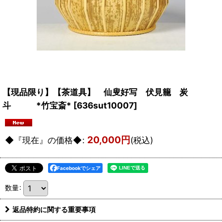
【現品限り】【茶道具】 仙叟好写 伏見籠 炭
斗 *竹宝斎*
[
636sut10007
]
20,000
円
◆『現在』の価格◆
:
(税込)
Facebookでシェア
数量
:
返品特約に関する重要事項