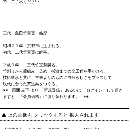
で、ご了承ください。
三代 島田竹宝斎 略歴
昭和２９年 京都市に生まれる。
初代、二代竹宝斎に師事。
平成９年 三代竹宝斎襲名。
竹割りから籠編み、染め、拭漆までの全工程を手がける。
技術継承と共に、古来よりのものに自分らしさをプラスして、
現代に合った茶道具をつくる。
※※ 画面 左下 より 「新規登録」 あるいは 「ログイン」して頂き
ますと、『会員価格』に切り替わります。 ※※
▲ 上の画像も クリックすると 拡大されます