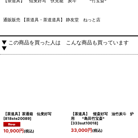
【茶道具】 仙叟好写 伏見籠 炭斗 *竹宝斎*
通販販売 【茶道具・茶道道具】 静友堂 ねっと店
▼ この商品を買った人は こんな商品も買っています
▼
【茶道具】茶通箱 仙叟好写
【茶道具】 惺斎好写 油竹炭斗 炉
[
818ste20089
]
用 *島田竹宝斎*
[
333sut10018
]
33,000
円
(税込)
10,900
円
(税込)