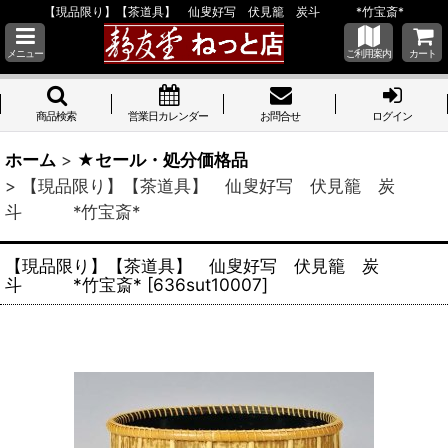
【現品限り】【茶道具】 仙叟好写 伏見籠 炭斗 *竹宝斎*
メニュー
ご利用案内
カート
商品検索
営業日カレンダー
お問合せ
ログイン
ホーム
>
★セール・処分価格品
>
【現品限り】【茶道具】 仙叟好写 伏見籠 炭
斗 *竹宝斎*
【現品限り】【茶道具】 仙叟好写 伏見籠 炭
斗 *竹宝斎*
[
636sut10007
]