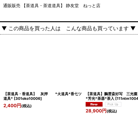
通販販売 【茶道具・茶道道具】 静友堂 ねっと店
▼ この商品を買った人は こんな商品も買っています ▼
【茶道具・香道具】 灰押 *火道具*香七ツ
【茶道具】鵬雲斎好
道具*
[
301oko10006
]
*芳光*茶器*茶入
[
111ntm100
2,400
円
(税込)
28,900
円
(税込)