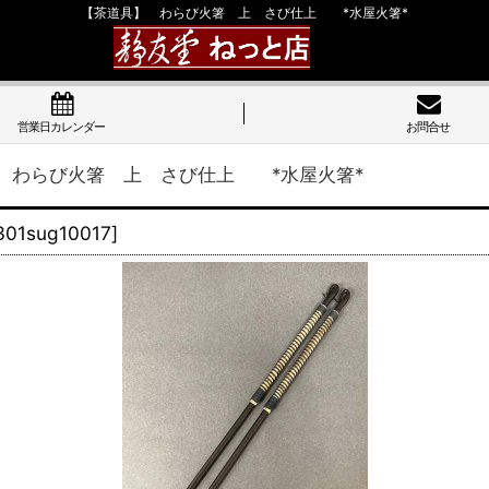
【茶道具】 わらび火箸 上 さび仕上 *水屋火箸*
営業日カレンダー
お問合せ
 わらび火箸 上 さび仕上 *水屋火箸*
301sug10017
]