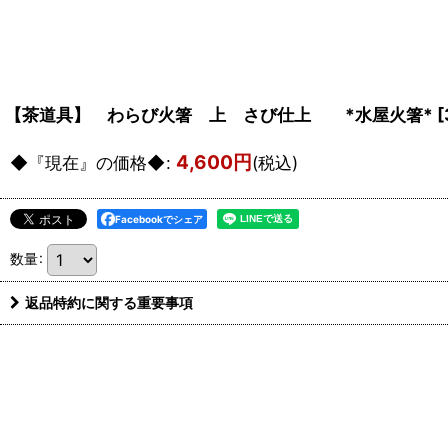
【茶道具】 わらび火箸 上 さび仕上 *水屋火箸*
[
4,600
円
◆『現在』の価格◆
:
(税込)
Facebookでシェア
数量
:
返品特約に関する重要事項