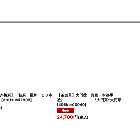
ぎ菊炭】 枝炭 風炉 １０本
【茶道具】大円盆 真塗（本漆手
*
[
v101suh92909
]
塗） *大円真*大円草
[
406bon10040
]
)
24,700
円
(税込)