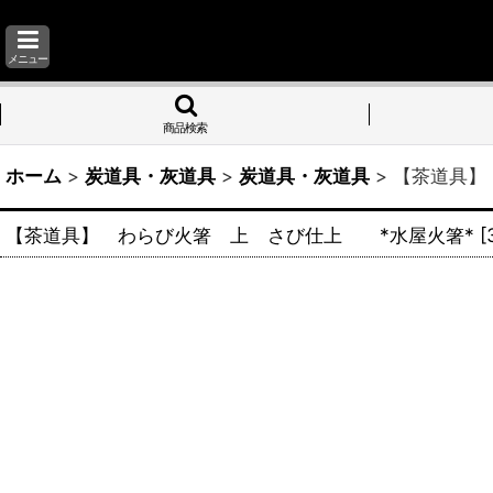
メニュー
商品検索
ホーム
>
炭道具・灰道具
>
炭道具・灰道具
>
【茶道具】
【茶道具】 わらび火箸 上 さび仕上 *水屋火箸*
[