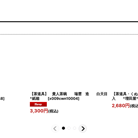
写 三光棗
【茶道具】 貴人茶碗 瑞雲 造 白天目
【茶道具・くぬ
48
]
*紙箱
[
x009cwn10004
]
入 *増田屋
2,680
円
(税込
3,300
円
(税込)