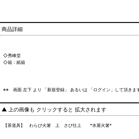
商品詳細
◇秀峰堂
◇箱：紙箱
※※ 画面 左下 より 「新規登録」 あるいは 「ログイン」して頂き
▲ 上の画像も クリックすると 拡大されます
【茶道具】 わらび火箸 上 さび仕上 *水屋火箸*