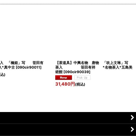
茶入 「橋姫」写 笹田有
【茶道具】中興名物 唐物 「吹上文琳」写
入*真中古
[
090cir90011
]
茶入 笹田有祥 *名物茶入*五島美
術館
[
090cir90039
]
税込)
31,480
円
(税込)