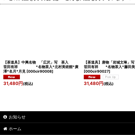
【茶道具】中興名物 「広沢」写 茶入
【茶道具】唐物「岩城文
笹田有祥 *名物茶入*北村美術館*廣
笹田有祥 *名物茶入*藤田美
澤*名月*月見
[
000cir90008
]
[
000cir90027
]
31,480
円
31,480
円
(税込)
(税込)
お知らせ
ホーム