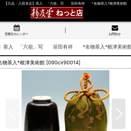
【欠品・入荷未定】茶入 「六祖」写 笹田有祥 *名物茶入*根津美術館
営業日カレンダー
お問合せ
】茶入 「六祖」写 笹田有祥 *名物茶入*根津美術
物茶入*根津美術館
[
090cir90014
]