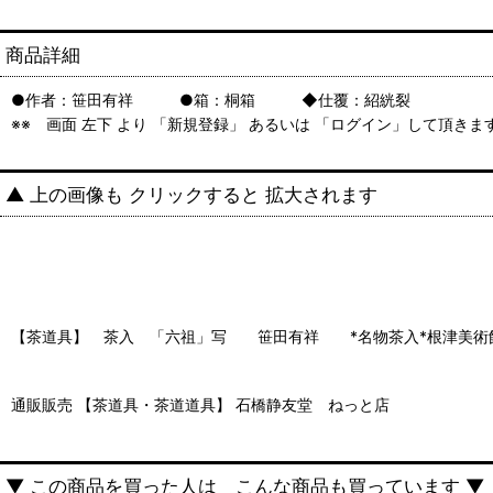
商品詳細
●作者：笹田有祥 ●箱：桐箱 ◆仕覆：紹絖裂
※※ 画面 左下 より 「新規登録」 あるいは 「ログイン」して頂き
▲ 上の画像も クリックすると 拡大されます
【茶道具】 茶入 「六祖」写 笹田有祥 *名物茶入*根津美術
通販販売 【茶道具・茶道道具】 石橋静友堂 ねっと店
▼ この商品を買った人は こんな商品も買っています ▼