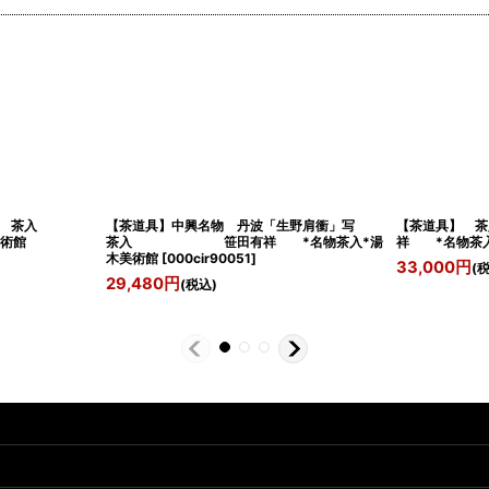
琳」写 茶入
【茶道具】中興名物 丹波「生野肩衝」写
【茶道具】 
術館
茶入 笹田有祥 *名物茶入*湯
祥 *名物茶
木美術館
[
000cir90051
]
33,000
円
(
29,480
円
(税込)