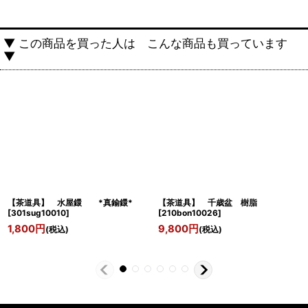
▼ この商品を買った人は こんな商品も買っています
▼
【茶道具】 水屋鐶 *真鍮鐶*
【茶道具】 千歳盆 樹脂
[
301sug10010
]
[
210bon10026
]
1,800
円
9,800
円
(税込)
(税込)