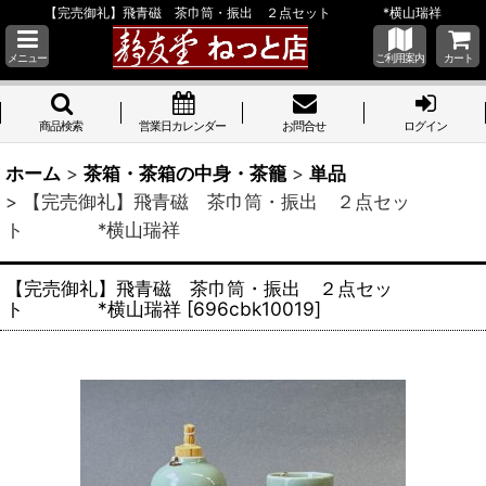
【完売御礼】飛青磁 茶巾筒・振出 ２点セット *横山瑞祥
メニュー
ご利用案内
カート
商品検索
営業日カレンダー
お問合せ
ログイン
ホーム
>
茶箱・茶箱の中身・茶籠
>
単品
>
【完売御礼】飛青磁 茶巾筒・振出 ２点セッ
ト *横山瑞祥
【完売御礼】飛青磁 茶巾筒・振出 ２点セッ
ト *横山瑞祥
[
696cbk10019
]