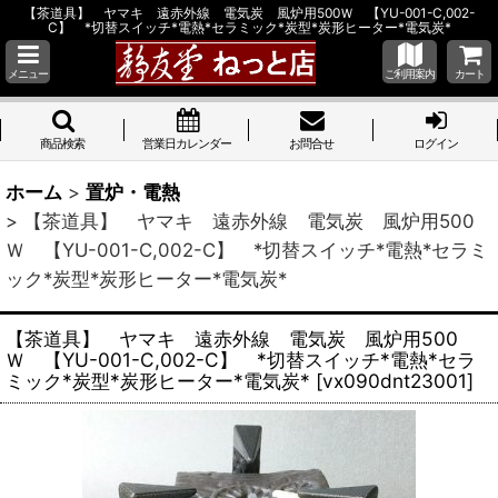
【茶道具】 ヤマキ 遠赤外線 電気炭 風炉用500Ｗ 【YU-001-C,002-
C】 *切替スイッチ*電熱*セラミック*炭型*炭形ヒーター*電気炭*
メニュー
ご利用案内
カート
商品検索
営業日カレンダー
お問合せ
ログイン
ホーム
>
置炉・電熱
>
【茶道具】 ヤマキ 遠赤外線 電気炭 風炉用500
Ｗ 【YU-001-C,002-C】 *切替スイッチ*電熱*セラミ
ック*炭型*炭形ヒーター*電気炭*
【茶道具】 ヤマキ 遠赤外線 電気炭 風炉用500
Ｗ 【YU-001-C,002-C】 *切替スイッチ*電熱*セラ
ミック*炭型*炭形ヒーター*電気炭*
[
vx090dnt23001
]