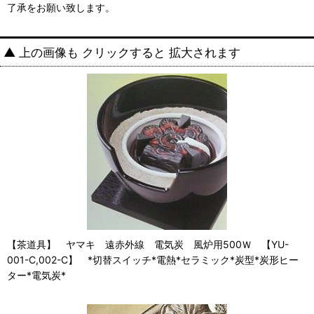
了承をお願い致します。
▲ 上の画像も クリックすると 拡大されます
【茶道具】 ヤマキ 遠赤外線 電気炭 風炉用500Ｗ 【YU-
001-C,002-C】 *切替スイッチ*電熱*セラミック*炭型*炭形ヒー
ター*電気炭*