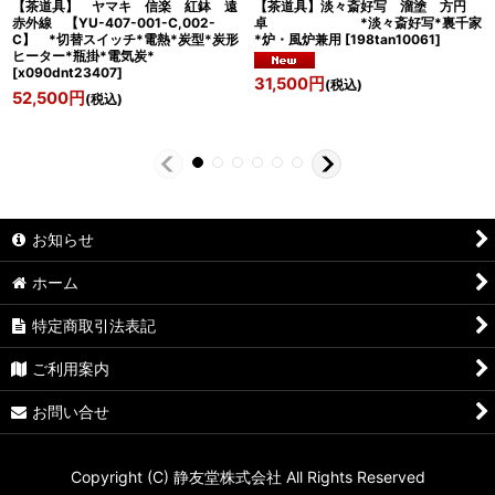
【茶道具】 ヤマキ 信楽 紅鉢 遠
【茶道具】淡々斎好写 溜塗 方円
赤外線 【YU-407-001-C,002-
卓 *淡々斎好写*裏千家
C】 *切替スイッチ*電熱*炭型*炭形
*炉・風炉兼用
[
198tan10061
]
ヒーター*瓶掛*電気炭*
[
x090dnt23407
]
31,500
円
(税込)
52,500
円
(税込)
お知らせ
ホーム
特定商取引法表記
ご利用案内
お問い合せ
Copyright (C) 静友堂株式会社 All Rights Reserved