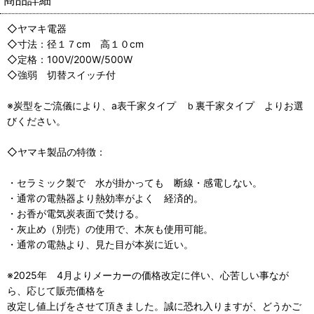
◇ヤマキ電器
◇寸法：径１７cm 高１０cm
◇定格：100V/200W/500W
◇強弱 切替スイッチ付
※炭型をご流儀により、a表千家タイプ ｂ裏千家タイプ よりお選
びください。
◇ヤマキ製品の特徴：
・セラミック製で 水が掛かっても 断線・感電しない。
・通常の電熱器より熱効率がよく 経済的。
・お香が電気炭表面で焚ける。
・灰止め（別売）の使用で、木灰も使用可能。
・通常の電熱より、見た目が本炭に近い。
※2025年 4月よりメーカーの価格改定に伴い、心苦しい事なが
ら、応じて販売価格を
改定し値上げをさせて頂きました。誠に恐れ入りますが、どうかご