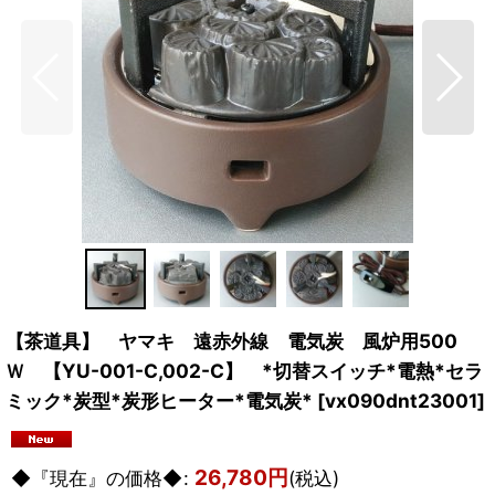
【茶道具】 ヤマキ 遠赤外線 電気炭 風炉用500
Ｗ 【YU-001-C,002-C】 *切替スイッチ*電熱*セラ
ミック*炭型*炭形ヒーター*電気炭*
[
vx090dnt23001
]
26,780
円
◆『現在』の価格◆
:
(税込)