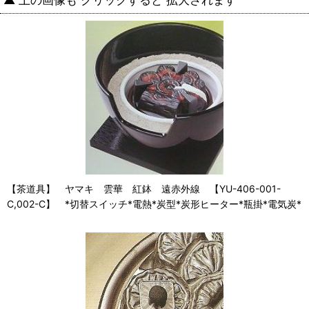
【茶道具】 ヤマキ 雲華 紅鉢 遠赤外線 【YU-406-001-
C,002-C】 *切替スイッチ*電熱*炭型*炭形ヒーター*瓶掛*電気炭*