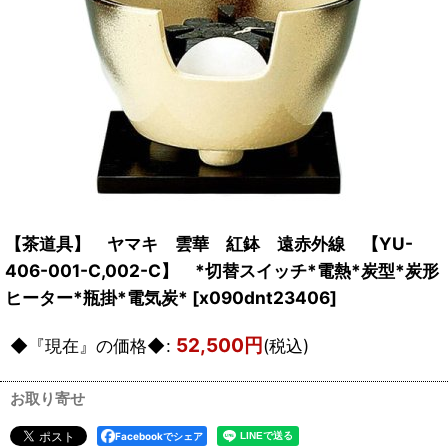
【茶道具】 ヤマキ 雲華 紅鉢 遠赤外線 【YU-
406-001-C,002-C】 *切替スイッチ*電熱*炭型*炭形
ヒーター*瓶掛*電気炭*
[
x090dnt23406
]
52,500
円
◆『現在』の価格◆
:
(税込)
お取り寄せ
Facebookでシェア