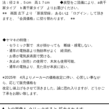
法：径２８，５cm 高１７cm ◆炭型をご流儀により、a表千
家タイプ ｂ裏千家タイプ よりお選びください。
※※ 画面 左下 より 「新規登録」 あるいは 「ログイン」して頂き
ますと、『会員価格』に切り替わります。 ※※
◆ヤマキの特徴：
・セラミック製で 水が掛かっても 断線・感電しない。
・通常の電熱器より熱効率がよく 経済的。
・お香が電気炭表面で焚ける。
・灰止め（別売）の使用で、木灰も使用可能。
・通常の電熱より、見た目が本炭に近い。
※2025年 4月よりメーカーの価格改定に伴い、心苦しい事なが
ら、応じて販売価格を
改定し値上げをさせて頂きました。誠に恐れ入りますが、どうかご
了承をお願い致します。
▲ 上の画像も クリックすると 拡大されます