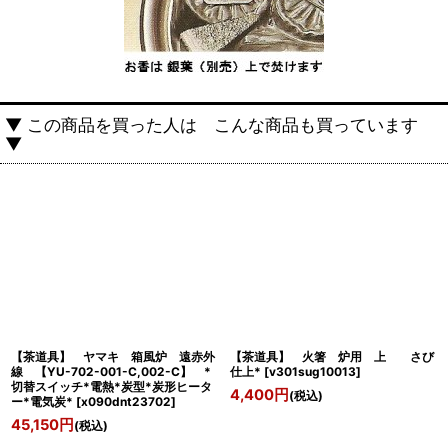
▼ この商品を買った人は こんな商品も買っています
▼
【茶道具】 ヤマキ 箱風炉 遠赤外
【茶道具】 火箸 炉用 上 さび
線 【YU-702-001-C,002-C】 *
仕上*
[
v301sug10013
]
切替スイッチ*電熱*炭型*炭形ヒータ
4,400
円
(税込)
ー*電気炭*
[
x090dnt23702
]
45,150
円
(税込)