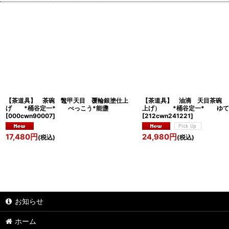
【茶道具】 茶碗 鼈甲天目 覆輪銀塗仕上
【茶道具】 油滴 天目茶碗 
げ *桶谷定一* べっこう*能盞
上げ） *桶谷定一* ゆて
[
000cwn90007
]
[
212cwn241221
]
17,480
円
24,980
円
(税込)
(税込)
お知らせ
ホーム