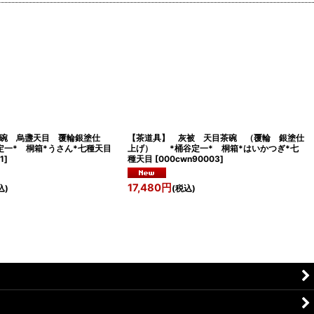
碗 烏盞天目 覆輪銀塗仕
【茶道具】 灰被 天目茶碗 （覆輪 銀塗仕
一* 桐箱*うさん*七種天目
上げ） *桶谷定一* 桐箱*はいかつぎ*七
1
]
種天目
[
000cwn90003
]
17,480
円
込)
(税込)