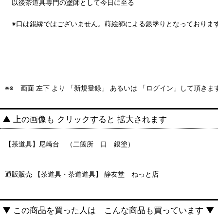
以後茶道具専門の塗師として今日に至る
※口は錫縁ではございません。蒔絵
※※ 画面 左下 より 「新規登録」 あるいは 「ログイン」して頂き
▲ 上の画像も クリックすると 拡大されます
【茶道具】尼崎台 （二箇所 口 銀塗） *久
通販販売 【茶道具・茶道道具】 静友堂 ねっと店
▼ この商品を買った人は こんな商品も買っています ▼