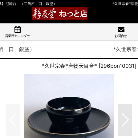
道具】尼崎台 （二箇所 口 銀塗） *久世宗春*唐物天
営業日カレンダー
お問合せ
 （二箇所 口 銀塗） *久世宗春*唐
） *久世宗春*唐物天目台*
[
296bon10031
]