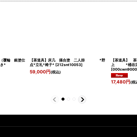
（覆輪 銀塗仕
【茶道具】床几 掻合塗 二人掛 *野
【茶道具】 茶
き*
点*立礼*椅子*
[
212snt10053
]
上 *桶谷定
[
000cwn9000
59,000
円
(税込)
17,480
円
(税