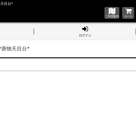
目台*
ご利用案内
カート
ログイン
物天目台*