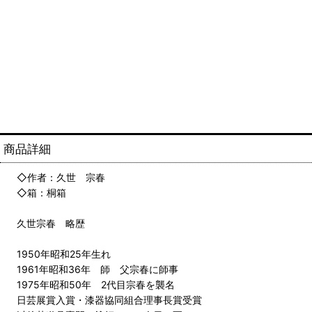
商品詳細
◇作者：久世 宗春
◇箱：桐箱
久世宗春 略歴
1950年昭和25年生れ
1961年昭和36年 師 父宗春に師事
1975年昭和50年 2代目宗春を襲名
日芸展賞入賞・漆器協同組合理事長賞受賞