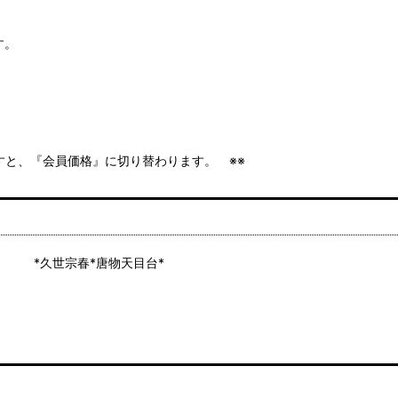
師による銀塗りとなっております。
ますと、『会員価格』に切り替わります。 ※※
世宗春*唐物天目台*