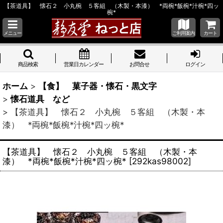
【茶道具】 懐石２ 小丸椀 ５客組 （木製・本漆） *両椀*飯椀*汁椀*四ッ
椀*
メニュー
ご利用案内
カート
商品検索
営業日カレンダー
お問合せ
ログイン
ホーム
>
【食】 菓子器・懐石・黒文字
>
懐石道具 など
>
【茶道具】 懐石２ 小丸椀 ５客組 （木製・本
漆） *両椀*飯椀*汁椀*四ッ椀*
【茶道具】 懐石２ 小丸椀 ５客組 （木製・本
漆） *両椀*飯椀*汁椀*四ッ椀*
[
292kas98002
]