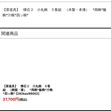
【茶道具】 懐石２ 小丸椀 ５客組 （木製・本漆） *両椀*飯
椀*汁椀*四ッ椀*
関連商品
【茶道具】 懐石２ 小丸椀 ５客
組 （樹脂・漆） *両椀*飯椀*汁椀
*四ッ椀*
[
292kas99002
]
37,700
円
(税込)