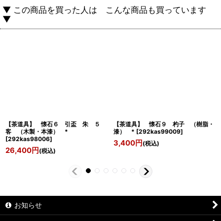
▼ この商品を買った人は こんな商品も買っています
▼
【茶道具】 懐石６ 引盃 朱 ５
【茶道具】 懐石９ 杓子 （樹脂・
客 （木製・本漆） *
漆） *
[
292kas99009
]
[
292kas98006
]
3,400
円
(税込)
26,400
円
(税込)
お知らせ