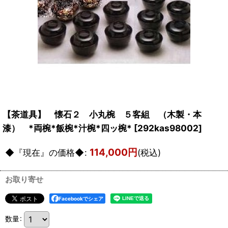
【茶道具】 懐石２ 小丸椀 ５客組 （木製・本
漆） *両椀*飯椀*汁椀*四ッ椀*
[
292kas98002
]
114,000
円
◆『現在』の価格◆
:
(税込)
お取り寄せ
Facebookでシェア
数量
: