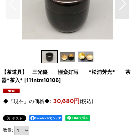
【茶道具】 三光棗 惺斎好写 *松浦芳光* 茶
器*茶入*
[
111ntm10106
]
30,680
円
◆『現在』の価格◆
:
(税込)
Facebookでシェア
数量
: