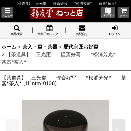
【茶道具】 三光棗 惺斎好写 *松浦芳光* 茶器*茶入*
メニュー
ご利用案内
カート
商品検索
営業日カレンダー
お問合せ
ログイン
ホーム
>
茶入・棗・茶器
>
歴代宗匠お好棗
>
【茶道具】 三光棗 惺斎好写 *松浦芳光*
茶器*茶入*
【茶道具】 三光棗 惺斎好写 *松浦芳光* 茶
器*茶入*
[
111ntm10106
]