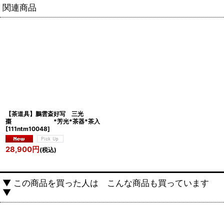
関連商品
【茶道具】鵬雲斎好写 三光
棗 *芳光*茶器*茶入
[
111ntm10048
]
28,900
円
(税込)
▼ この商品を買った人は こんな商品も買っています
▼