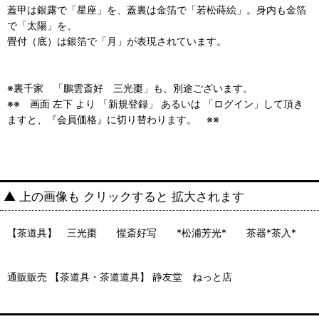
蓋甲は銀露で「星座」を、蓋裏は金箔で「若松蒔絵」。身内も金箔
で「太陽」を、
畳付（底）は銀箔で「月」が表現されています。
※裏千家 「鵬雲斎好 三光棗」も、別途ございます。
※※ 画面 左下 より 「新規登録」 あるいは 「ログイン」して頂き
ますと、『会員価格』に切り替わります。 ※※
▲ 上の画像も クリックすると 拡大されます
【茶道具】 三光棗 惺斎好写 *松浦芳光* 茶器*茶入*
通販販売 【茶道具・茶道道具】 静友堂 ねっと店