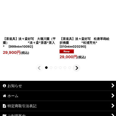
【茶道具】淡々斎好写 大堰川棗（平
【茶道具】淡々斎好写 松唐草蒔絵
棗） *淡々斎*茶器*茶入
折撓棗 *松浦芳光*
*
[
999ntm10092
]
[
010ntm020290
]
29,900
円
(税込)
29,000
円
(税込)
お知らせ
ホーム
特定商取引法表記
ご利用案内