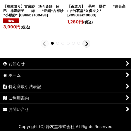
【在庫限り】古帛紗 淡々斎好 紹
【茶道具】 茶杓 煤竹 *奈良高
巴 祥寿緞子 緑 *正絹*古袱紗
山*竹茗堂*久保左文*
*小服紗*
[
696kbs10049c
]
[
v090csk10003
]
1,280
円
(税込)
3,990
円
(税込)
お知らせ
ホーム
特定商取引法表記
ご利用案内
お問い合せ
Copyright (C) 静友堂株式会社 All Rights Reserved