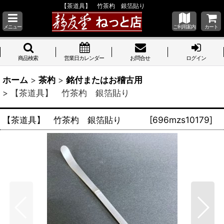
【茶道具】 竹茶杓 銀箔貼り
メニュー
ご利用案内
カート
商品検索
営業日カレンダー
お問合せ
ログイン
ホーム
>
茶杓
>
銘付またはお稽古用
>
【茶道具】 竹茶杓 銀箔貼り
【茶道具】 竹茶杓 銀箔貼り
[
696mzs10179
]