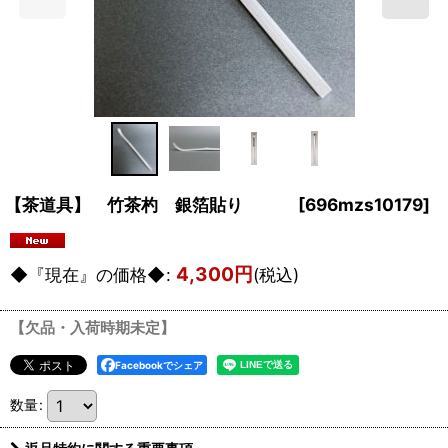
【茶道具】 竹茶杓 銀箔貼り
[
696mzs10179
]
4,300
円
◆『現在』の価格◆
:
(税込)
【欠品・入荷時期未定】
Facebookでシェア
数量
: