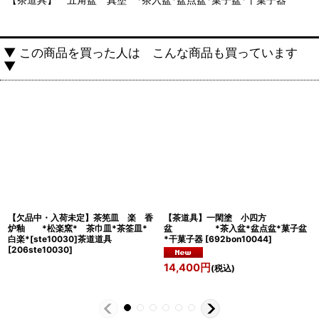
▼ この商品を買った人は こんな商品も買っています
▼
【欠品中・入荷未定】茶筅皿 楽 香
【茶道具】一閑塗 小四方
炉釉 *松楽窯* 茶巾皿*茶筌皿*
盆 *茶入盆*盆点盆*菓子盆
白楽*[ste10030]茶道道具
*干菓子器
[
692bon10044
]
[
206ste10030
]
14,400
円
(税込)