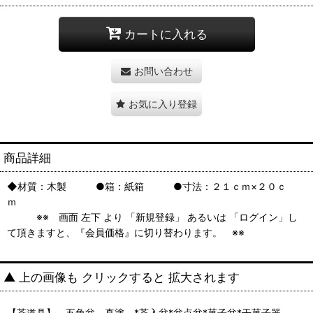
カートに入れる
お問い合わせ
お気に入り登録
商品詳細
◆材質：木製 ●箱：紙箱 ●寸法：２１ｃｍ×２０ｃ
ｍ
※※ 画面 左下 より 「新規登録」 あるいは 「ログイン」し
て頂きますと、『会員価格』に切り替わります。 ※※
▲ 上の画像も クリックすると 拡大されます
【茶道具】 五角盆 真塗 *茶入盆*盆点盆*菓子盆*干菓子器