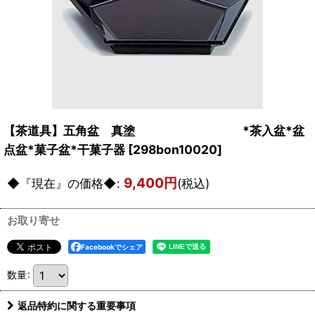
【茶道具】五角盆 真塗 *茶入盆*盆
点盆*菓子盆*干菓子器
[
298bon10020
]
9,400
円
◆『現在』の価格◆
:
(税込)
お取り寄せ
Facebookでシェア
数量
:
返品特約に関する重要事項