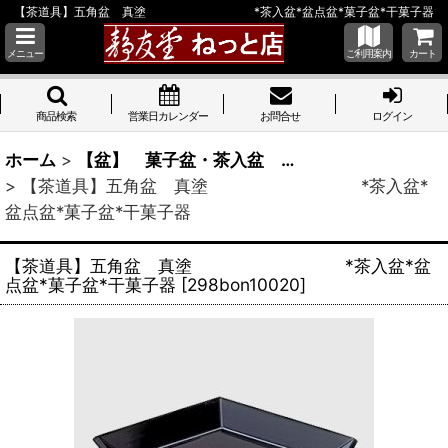
【茶道具】五角盆 真塗 *茶入盆*盆点盆*菓子盆*干菓子器
メニュー
ご利用案内
カート
商品検索
営業日カレンダー
お問合せ
ログイン
ホーム
>
【盆】 菓子盆・茶入盆 …
>
【茶道具】五角盆 真塗 *茶入盆*
盆点盆*菓子盆*干菓子器
【茶道具】五角盆 真塗 *茶入盆*盆
点盆*菓子盆*干菓子器
[
298bon10020
]