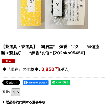
【茶道具・香道具】 鳩居堂* 煉香 宝久 宗偏流
幽々斎お好 *練香*お香*
[
202oko95450
]
3,850
円
◆『現在』の価格◆
:
(税込)
Facebookでシェア
数量
:
返品特約に関する重要事項