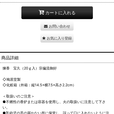
カートに入れる
お問い合わせ
お気に入り登録
商品詳細
煉香 宝久（20ｇ入）宗偏流御好
◇鳩居堂製
◇化粧箱（外箱：縦14.5×横7.5×高さ2.2cm）
＜取扱いのご注意＞
●不燃性の香炉または容器を使用し、火の取扱いに注意して下さ
い。
●乳幼児の手の届かない所に保管し、誤って口に入れないように注