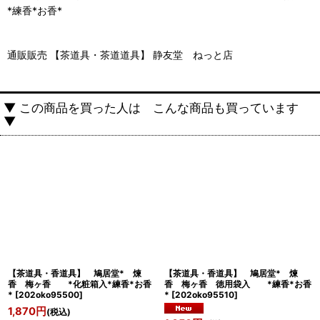
*練香*お香*
通販販売 【茶道具・茶道道具】 静友堂 ねっと店
▼ この商品を買った人は こんな商品も買っています
▼
【茶道具・香道具】 鳩居堂* 煉
【茶道具・香道具】 鳩居堂* 煉
香 梅ヶ香 *化粧箱入*練香*お香
香 梅ヶ香 徳用袋入 *練香*お香
*
[
202oko95500
]
*
[
202oko95510
]
1,870
円
(税込)