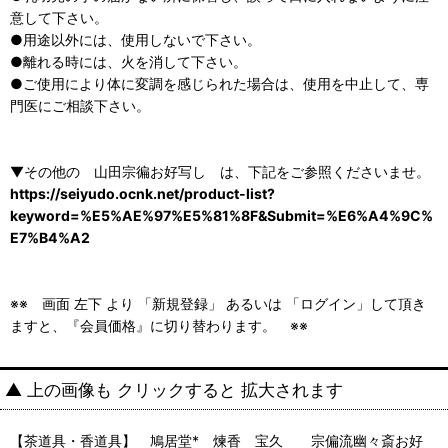
意して下さい。
●用途以外には、使用しないで下さい。
●離れる時には、火を消して下さい。
●ご使用により体に変調を感じられた場合は、使用を中止して、専
門医にご相談下さい。
▼その他の 山田宗徧お好写し は、下記をご参照くださいませ。
https://seiyudo.ocnk.net/product-list?
keyword=%E5%AE%97%E5%81%8F&Submit=%E6%A4%9C%
E7%B4%A2
※※ 画面 左下 より 「新規登録」 あるいは 「ログイン」して頂き
ますと、『会員価格』に切り替わります。 ※※
▲ 上の画像も クリックすると 拡大されます
【茶道具・香道具】 鳩居堂* 煉香 宝久 宗偏流幽々斎お好