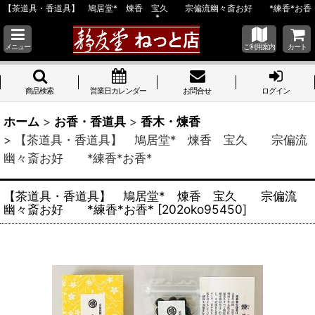
【茶道具・香道具】 鳩居堂* 煉香 宝久 宗偏流幽々斎お好 *練香*お香
*
メニュー
ご利用案内
カート
商品検索
営業日カレンダー
お問合せ
ログイン
ホーム
>
お香・香道具
>
香木・煉香
>
【茶道具・香道具】 鳩居堂* 煉香 宝久 宗偏流
幽々斎お好 *練香*お香*
【茶道具・香道具】 鳩居堂* 煉香 宝久 宗偏流
幽々斎お好 *練香*お香*
[
202oko95450
]