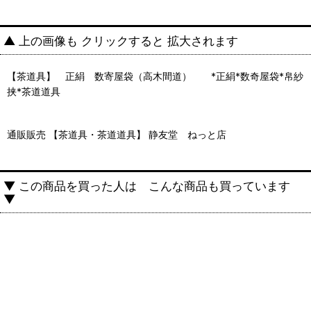
▲ 上の画像も クリックすると 拡大されます
【茶道具】 正絹 数寄屋袋（高木間道） *正絹*数奇屋袋*帛紗
挟*茶道道具
通販販売 【茶道具・茶道道具】 静友堂 ねっと店
▼ この商品を買った人は こんな商品も買っています
▼