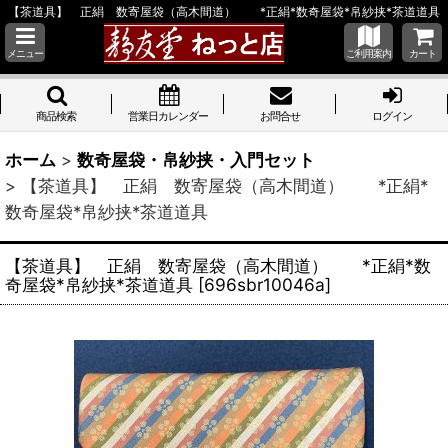
【茶道具】 正絹 数寄屋袋（高木間道） *正絹*数奇屋袋*帛紗挟*茶道道具
メニュー
ご利用案内
カート
商品検索
営業日カレンダー
お問合せ
ログイン
ホーム
>
数奇屋袋・帛紗挟・入門セット
>
【茶道具】 正絹 数寄屋袋（高木間道） *正絹*
数奇屋袋*帛紗挟*茶道道具
【茶道具】 正絹 数寄屋袋（高木間道） *正絹*数
奇屋袋*帛紗挟*茶道道具
[
696sbr10046a
]