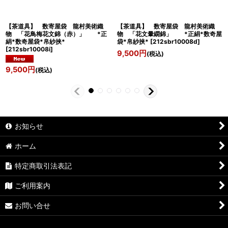
【茶道具】 数寄屋袋 龍村美術織
【茶道具】 数寄屋袋 龍村美術織
物 「花鳥梅花文錦（赤）」 *正
物 「花文暈繝錦」 *正絹*数奇屋
絹*数奇屋袋*帛紗挟*
袋*帛紗挟*
[
212sbr10008d
]
[
212sbr10008i
]
9,500
円
(税込)
9,500
円
(税込)
お知らせ
ホーム
特定商取引法表記
ご利用案内
お問い合せ