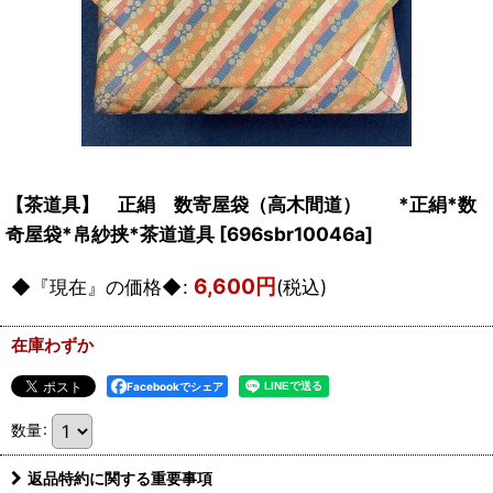
【茶道具】 正絹 数寄屋袋（高木間道） *正絹*数
奇屋袋*帛紗挟*茶道道具
[
696sbr10046a
]
6,600
円
◆『現在』の価格◆
:
(税込)
在庫わずか
Facebookでシェア
数量
:
返品特約に関する重要事項