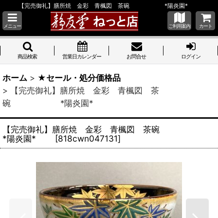
【完売御礼】膳所焼 金彩 青楓図 茶碗 *陽炎園*
メニュー
ご利用案内
カート
商品検索
営業日カレンダー
お問合せ
ログイン
ホーム
>
★セール・処分価格品
>
【完売御礼】膳所焼 金彩 青楓図 茶
碗 *陽炎園*
【完売御礼】膳所焼 金彩 青楓図 茶碗
*陽炎園*
[
818cwn047131
]