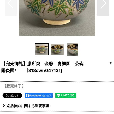
【完売御礼】膳所焼 金彩 青楓図 茶碗 *
陽炎園*
[
818cwn047131
]
【販売終了】
Facebookでシェア
返品特約に関する重要事項