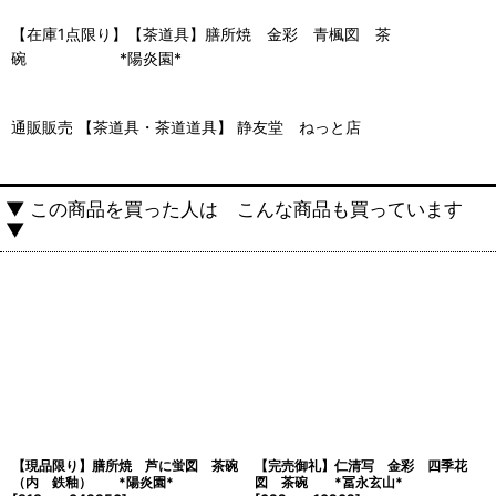
【在庫1点限り】【茶道具】膳所焼 金彩 青楓図 茶
碗 *陽炎園*
通販販売 【茶道具・茶道道具】 静友堂 ねっと店
▼ この商品を買った人は こんな商品も買っています
▼
【現品限り】膳所焼 芦に蛍図 茶碗
【完売御礼】仁清写 金彩 四季花
（内 鉄釉） *陽炎園*
図 茶碗 *冨永玄山*