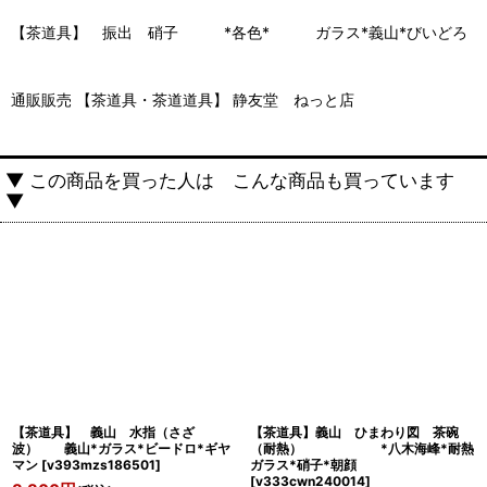
【茶道具】 振出 硝子 *各色* ガラス*義山*びいどろ
通販販売 【茶道具・茶道道具】 静友堂 ねっと店
▼ この商品を買った人は こんな商品も買っています
▼
【茶道具】 義山 水指（さざ
【茶道具】義山 ひまわり図 茶碗
波） 義山*ガラス*ビードロ*ギヤ
（耐熱） *八木海峰*耐熱
マン
[
v393mzs186501
]
ガラス*硝子*朝顔
[
v333cwn240014
]