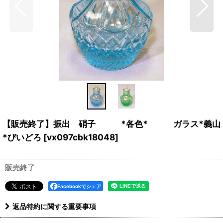
【販売終了】振出 硝子 *各色* ガラス*義山
*びいどろ
[
vx097cbk18048
]
販売終了
Facebookでシェア
返品特約に関する重要事項