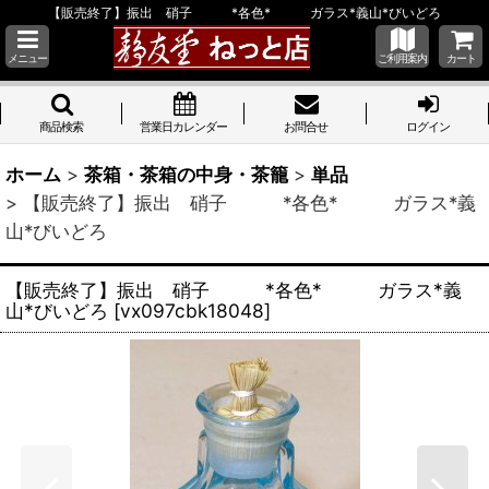
【販売終了】振出 硝子 *各色* ガラス*義山*びいどろ
メニュー
ご利用案内
カート
商品検索
営業日カレンダー
お問合せ
ログイン
ホーム
>
茶箱・茶箱の中身・茶籠
>
単品
>
【販売終了】振出 硝子 *各色* ガラス*義
山*びいどろ
【販売終了】振出 硝子 *各色* ガラス*義
山*びいどろ
[
vx097cbk18048
]